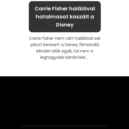
Carrie Fisher halálával
hatalmasat kaszált a
Disney
Carrie Fisher nem várt halálával sok
pénzt keresett a Disney filmstúdió
Minden idők egyik, ha nem a
legnagyobb kártérítési ...