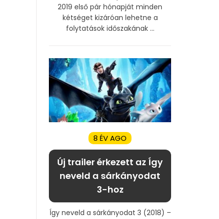
2019 első pár hónapját minden
kétséget kizáróan lehetne a
folytatások időszakának ...
8 ÉV AGO
Új trailer érkezett az Így
neveld a sárkányodat
3-hoz
Így neveld a sárkányodat 3 (2018) –