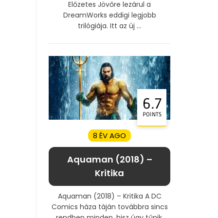
Előzetes Jövőre lezárul a
DreamWorks eddigi legjobb
trilógiája. Itt az új ...
6.7
POINTS
8 ÉV AGO
Aquaman (2018) –
Kritika
Aquaman (2018) – Kritika A DC
Comics háza táján továbbra sincs
rendben minden, hisz úgy tűnik,