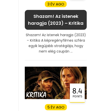
3 ÉV AGO
Shazam! Az istenek
haragja (2023) – Kritika
Shazam! Az istenek haragja (2023)
– Kritika A képregényfilmes szféra
egyik legújabb stratégiája, hogy
nem elég csupán ...
8.4
POINTS
5 ÉV AGO