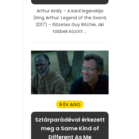
Arthur király – A kard legendája
(King Arthur: Legend of the Sword,
2017) – Előzetes Guy Ritchie, aki
többek között ...
9 ÉV AGO
Sztárparádéval érkezett
meg a Same Kind of
Different As Me