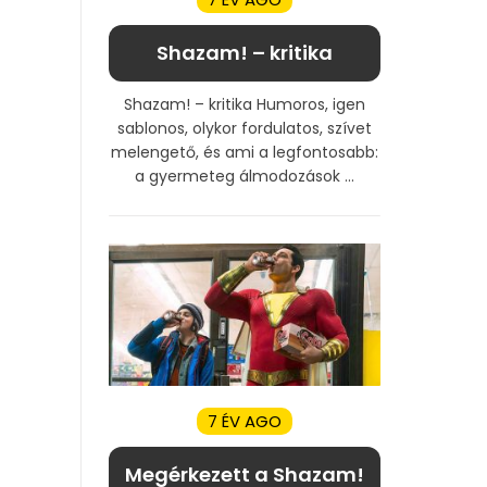
Shazam! – kritika
Shazam! – kritika Humoros, igen
sablonos, olykor fordulatos, szívet
melengető, és ami a legfontosabb:
a gyermeteg álmodozások ...
7 ÉV AGO
Megérkezett a Shazam!