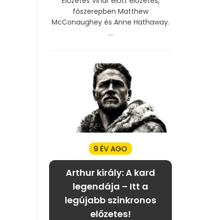
Előzetes Vihar előtt előzetes,
főszerepben Matthew
McConaughey és Anne Hathaway.
...
9 ÉV AGO
Arthur király: A kard
legendája – Itt a
legújabb szinkronos
előzetes!