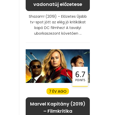
vadonatúj előzetese
Shazam! (2019) – Előzetes Újabb
tv-spot jött az elég jó kritikákat
kapó DC filmhez! A tavalyi
uborkaszezont követően ...
6.7
POINTS
7 ÉV AGO
Marvel Kapitány (2019)
– Filmkritika