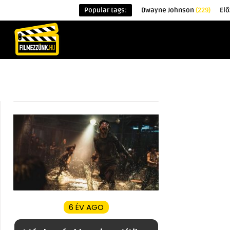
Popular tags:
Dwayne Johnson
(229)
Elő
KEZDŐOLDAL
HÍREK
ÉRDEKESSÉG
6 ÉV AGO