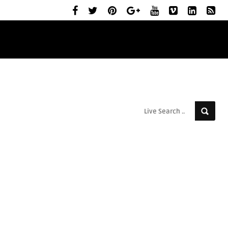
ELŐZETESEK
MOZIBEMUTATÓK
RÓLUNK