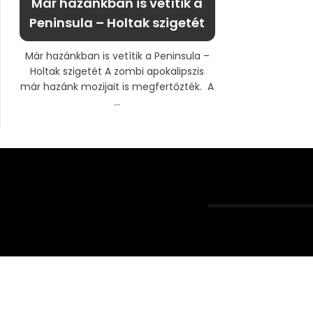
Már hazánkban is vetítik a
Peninsula – Holtak szigetét
Már hazánkban is vetítik a Peninsula –
Holtak szigetét A zombi apokalipszis
már hazánk mozijait is megfertőzték. A
...