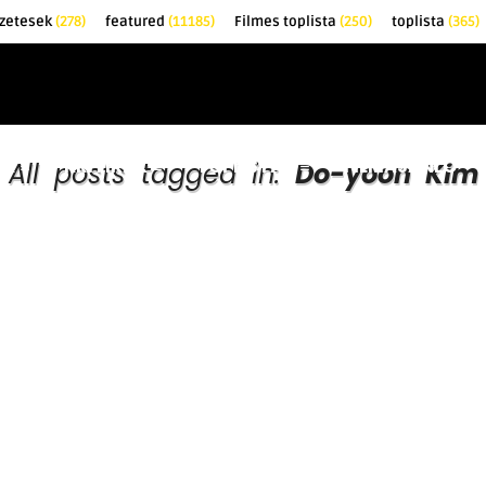
zetesek
(278)
featured
(11185)
Filmes toplista
(250)
toplista
(365)
EK
KRITIKÁK
TOPLISTÁK
FILMAJÁNLÓ
All posts tagged in:
Do-yoon Kim