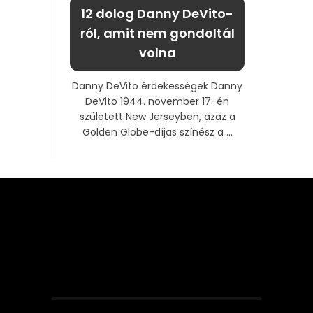
12 dolog Danny DeVito-
ról, amit nem gondoltál
volna
Danny DeVito érdekességek Danny
DeVito 1944. november 17-én
született New Jerseyben, azaz a
Golden Globe-díjas színész a ...