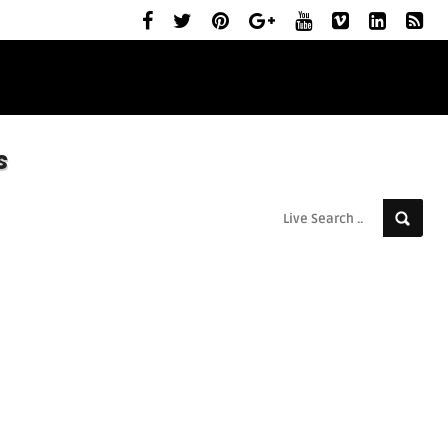
ELŐZETESEK
MOZIBEMUTATÓK
RÓLUNK
s