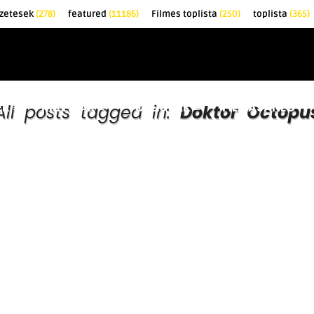
zetesek
(278)
featured
(11186)
Filmes toplista
(250)
toplista
(365)
EK
KRITIKÁK
TOPLISTÁK
FILMAJÁNLÓ
All posts tagged in:
Doktor Octopu