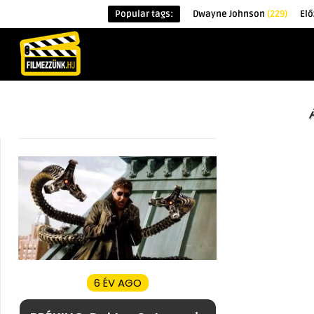
Popular tags:
Dwayne Johnson
(229)
Elő
KEZDŐOLDAL
HÍREK
ÉRDEKESSÉG
6 ÉV AGO