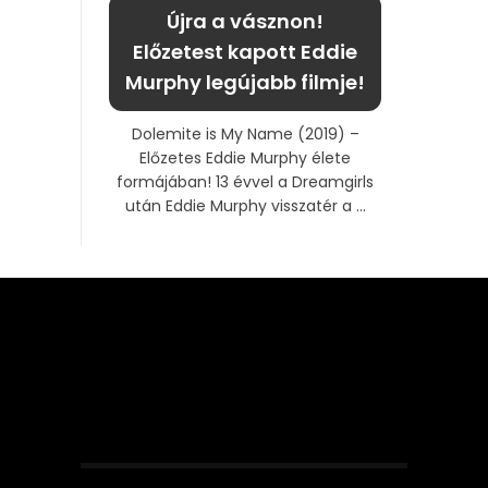
Újra a vásznon!
Előzetest kapott Eddie
Murphy legújabb filmje!
Dolemite is My Name (2019) –
Előzetes Eddie Murphy élete
formájában! 13 évvel a Dreamgirls
után Eddie Murphy visszatér a ...