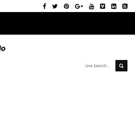
ELŐZETESEK
MOZIBEMUTATÓK
RÓLUNK
do