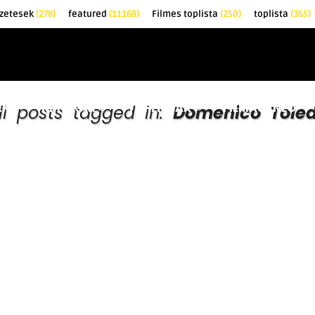
zetesek
(278)
featured
(11168)
Filmes toplista
(250)
toplista
(365)
EK
KRITIKÁK
TOPLISTÁK
FILMAJÁNLÓ
ll posts tagged in:
Domenico Tole