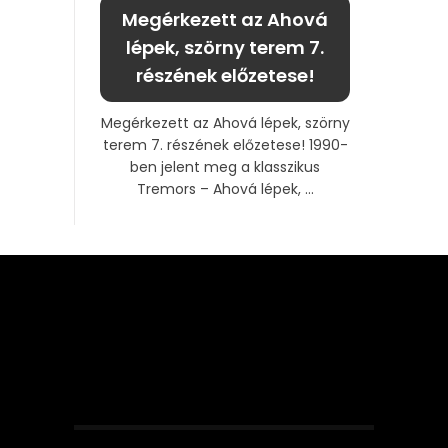
Megérkezett az Ahová
lépek, szörny terem 7.
részének előzetese!
Megérkezett az Ahová lépek, szörny
terem 7. részének előzetese! 1990-
ben jelent meg a klasszikus
Tremors – Ahová lépek, ...