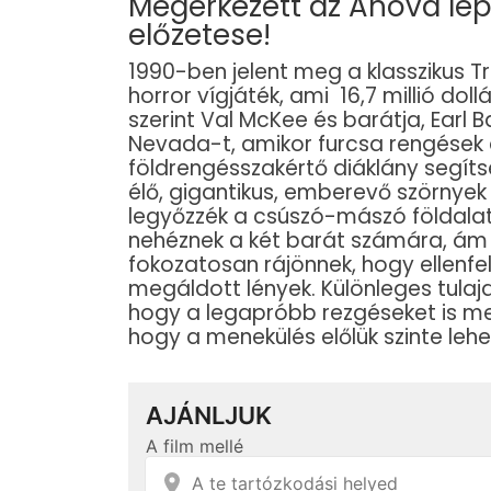
Megérkezett az Ahová lép
előzetese!
1990-ben jelent meg a klasszikus 
horror vígjáték, ami 16,7 millió dol
szerint Val McKee és barátja, Earl
Nevada-t, amikor furcsa rengések 
földrengésszakértő diáklány segíts
élő, gigantikus, emberevő szörnyek
legyőzzék a csúszó-mászó földalatti
nehéznek a két barát számára, ám 
fokozatosan rájönnek, hogy ellenf
megáldott lények. Különleges tulaj
hogy a legapróbb rezgéseket is meg
hogy a menekülés előlük szinte lehe