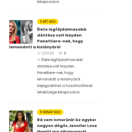
kikapcsolva
3 HÉT AGO
Élete legfájdalmasabb
döntése volt Hayden
Panettiere-nek, hogy
lemondott a kislányáról
123099
0
Élete legfájdalmasabb
döntése volt Hayden
Panettiere-nek, hogy
lemondott a kislányáról
bejegyzéshez
a hozzászólások
lehetősége kikapcsolva
11 HÓNAP AGO
Rá sem ismerünk! Az egykor
nagyon dögös Jennifer Love
Hewitt ma elhanyagolt