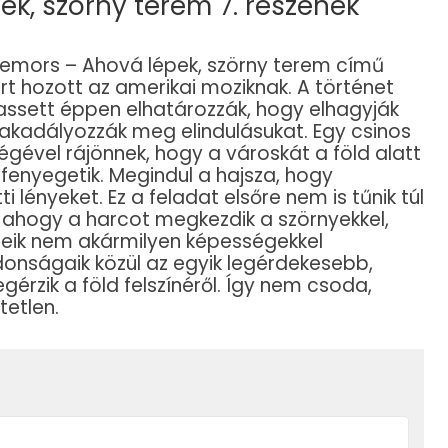
ek, szörny terem 7. részének
Tremors – Ahová lépek, szörny terem című
lárt hozott az amerikai moziknak. A történet
 Bassett éppen elhatározzák, hogy elhagyják
akadályozzák meg elindulásukat. Egy csinos
égével rájönnek, hogy a városkát a föld alatt
 fenyegetik. Megindul a hajsza, hogy
 lényeket. Ez a feladat elsőre nem is tűnik túl
ahogy a harcot megkezdik a szörnyekkel,
eleik nem akármilyen képességekkel
donságaik közül az egyik legérdekesebb,
érzik a föld felszínéről. Így nem csoda,
tetlen.