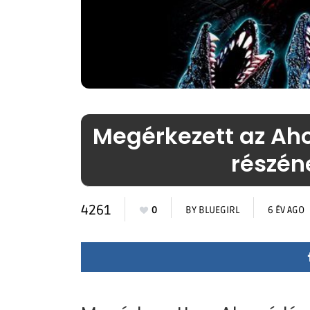
Megérkezett az Aho
részén
4261
0
BY
BLUEGIRL
6 ÉV AGO