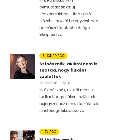
Bébi Motkány is
bemutatkozik az új
Jégkorszakban – itt az első
előzetes hozzá! bejegyzéshez
a
hozzászólások lehetősége
kikapcsolva
6 HÓNAP AGO
Színésznők, akikről nem is
tudtad, hogy fiúként
születtek
150636
0
Színésznők, akikről nem is
tudtad, hogy fiúként születtek
bejegyzéshez
a hozzászólások
lehetősége kikapcsolva
1 ÉV AGO
18 thriller, amit