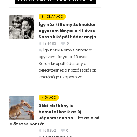
8 HÓNAP AGO
Így néz ki Romy Schneider
egyszem lánya: a 48 éves
Sarah kiköpött édesanyja
194493
0
Így néz ki Romy Schneider
egyszem lánya: a 48 éves
Sarah kiköpött édesanyja
bejegyzéshez
a hozzászólások
lehetősége kikapcsolva
4 ÉV AGO
Bébi Motkány is
bemutatkozik az új
Jégkorszakban – itt az első
előzetes hozzá!
166252
0