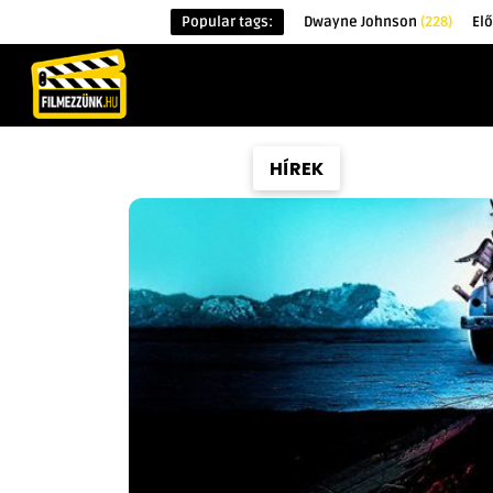
Popular tags:
Dwayne Johnson
(228)
El
KEZDŐOLDAL
HÍREK
ÉRDEKESSÉG