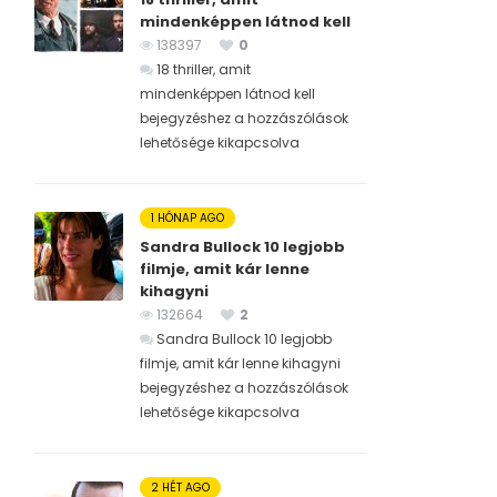
mindenképpen látnod kell
138397
0
18 thriller, amit
mindenképpen látnod kell
bejegyzéshez
a hozzászólások
lehetősége kikapcsolva
1 HÓNAP AGO
Sandra Bullock 10 legjobb
filmje, amit kár lenne
kihagyni
132664
2
Sandra Bullock 10 legjobb
filmje, amit kár lenne kihagyni
bejegyzéshez
a hozzászólások
lehetősége kikapcsolva
2 HÉT AGO