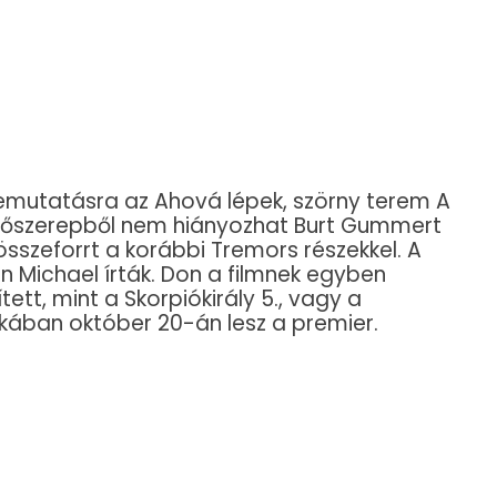
 bemutatásra az Ahová lépek, szörny terem A
A főszerepből nem hiányozhat Burt Gummert
összeforrt a korábbi Tremors részekkel. A
n Michael írták. Don a filmnek egyben
ített, mint a Skorpiókirály 5., vagy a
ikában október 20-án lesz a premier.