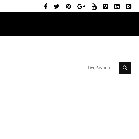
ELŐZETESEK
MOZIBEMUTATÓK
RÓLUNK