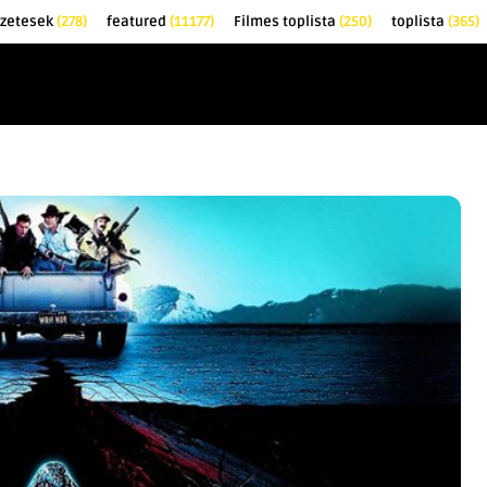
őzetesek
(278)
featured
(11177)
Filmes toplista
(250)
toplista
(365)
EK
KRITIKÁK
TOPLISTÁK
FILMAJÁNLÓ