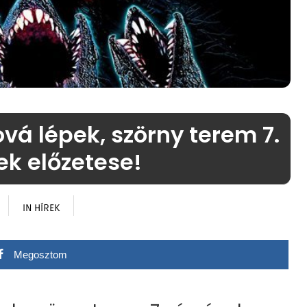
vá lépek, szörny terem 7.
ek előzetese!
IN
HÍREK
Megosztom