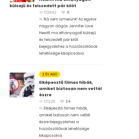
külsejű és felszedett pár kilót
122642
0
Rá sem ismerünk! Az egykor
nagyon dögös Jennifer Love
Hewitt ma elhanyagolt külsejű
és felszedett pár kilót
bejegyzéshez
a hozzászólások
lehetősége kikapcsolva
2 ÉV AGO
Elképesztő filmes hibák,
amiket biztosan nem vettél
észre
121226
24
Elképesztő filmes hibák,
amiket biztosan nem vettél
észre bejegyzéshez
a
hozzászólások lehetősége
kikapcsolva