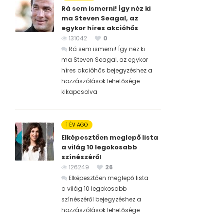
Rá sem ismerni! Így néz ki
ma Steven Seagal, az
egykor híres akcióhős
131042
0
Rá sem ismerni! Így néz ki
ma Steven Seagal, az egykor
híres akcióhős bejegyzéshez
a
hozzászólások lehetősége
kikapcsolva
1 ÉV AGO
Elképesztően meglepő lista
a világ 10 legokosabb
színészéről
126249
26
Elképesztően meglepő lista
a világ 10 legokosabb
színészéről bejegyzéshez
a
hozzászólások lehetősége