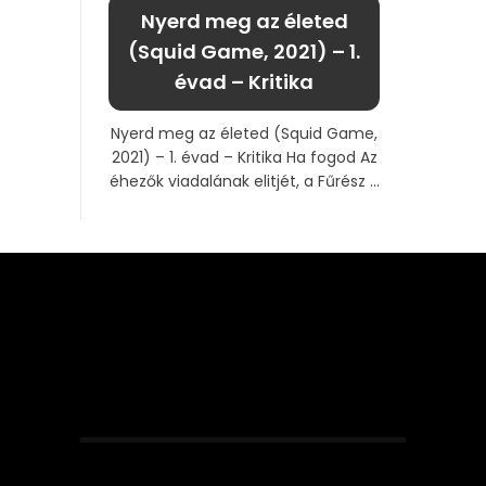
Nyerd meg az életed
(Squid Game, 2021) – 1.
évad – Kritika
Nyerd meg az életed (Squid Game,
2021) – 1. évad – Kritika Ha fogod Az
éhezők viadalának elitjét, a Fűrész ...