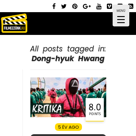
MENÜ
All posts tagged in:
Dong-hyuk Hwang
8.0
POINTS
5 ÉV AGO