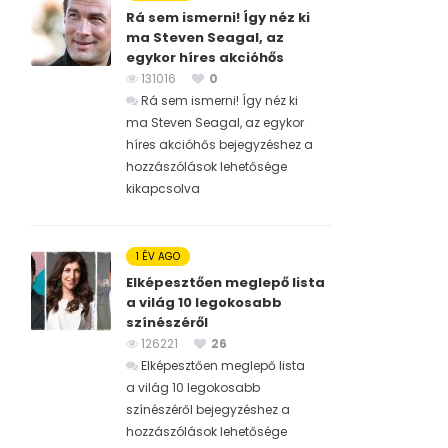
Rá sem ismerni! Így néz ki
ma Steven Seagal, az
egykor híres akcióhős
131016
0
Rá sem ismerni! Így néz ki
ma Steven Seagal, az egykor
híres akcióhős bejegyzéshez
a
hozzászólások lehetősége
kikapcsolva
1 ÉV AGO
Elképesztően meglepő lista
a világ 10 legokosabb
színészéről
126221
26
Elképesztően meglepő lista
a világ 10 legokosabb
színészéről bejegyzéshez
a
hozzászólások lehetősége