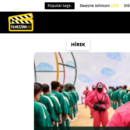
Popular tags:
Dwayne Johnson
(229)
El
KEZDŐOLDAL
HÍREK
ÉRDEKESSÉG