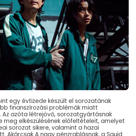
t egy évtizede készült el sorozatának
bb finanszírozási problémák miatt
 Az azóta létrejövő, sorozatgyártásnak
e meg elkészülésének előfeltételeit, amelyet
reai sorozat sikere, valamint a hazai
tt. Akárcsak A nagy pénzrablásnak, a Squid