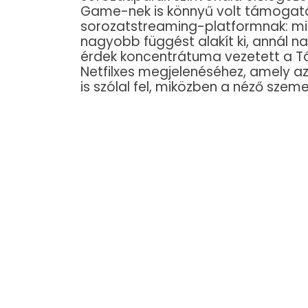
Game-nek is könnyű volt támogatá
sorozatstreaming-platformnak: min
nagyobb függést alakít ki, annál na
érdek koncentrátuma vezetett a 
Netfilxes megjelenéséhez, amely az
is szólal fel, miközben a néző szeme e