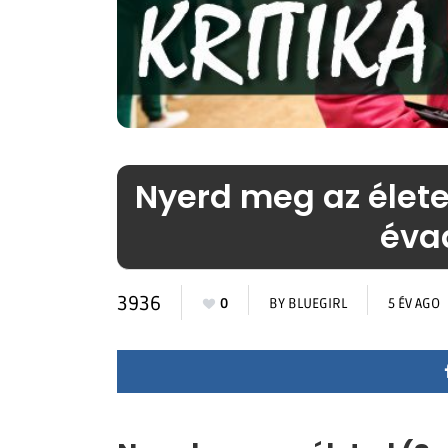
Nyerd meg az élete
évad
3936
0
BY
BLUEGIRL
5 ÉV AGO