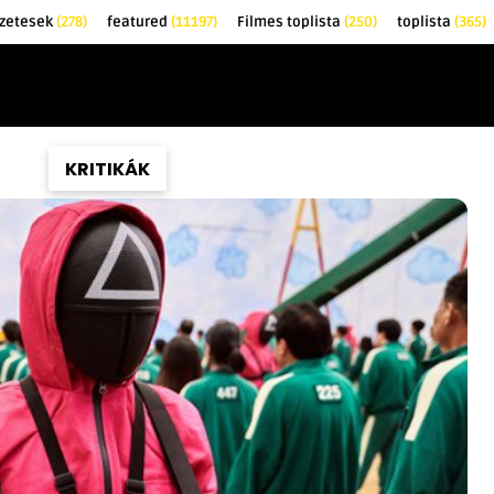
őzetesek
(278)
featured
(11197)
Filmes toplista
(250)
toplista
(365)
EK
KRITIKÁK
TOPLISTÁK
FILMAJÁNLÓ