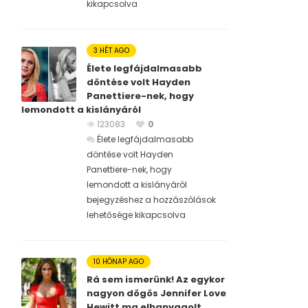
kikapcsolva
3 HÉT AGO
Élete legfájdalmasabb
döntése volt Hayden
Panettiere-nek, hogy
lemondott a kislányáról
123083
0
Élete legfájdalmasabb
döntése volt Hayden
Panettiere-nek, hogy
lemondott a kislányáról
bejegyzéshez
a hozzászólások
lehetősége kikapcsolva
10 HÓNAP AGO
Rá sem ismerünk! Az egykor
nagyon dögös Jennifer Love
Hewitt ma elhanyagolt