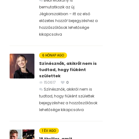
Bébi Motkány is
bemutatkozik az új
Jégkorszakban – itt az első
előzetes hozzá! bejegyzéshez
a
hozzászólások lehetősége
kikapcsolva
6 HÓNAP AGO
Színésznők, akikről nem is
tudtad, hogy fiúként
születtek
150617
0
Színésznők, akikről nem is
tudtad, hogy fiúként születtek
bejegyzéshez
a hozzászólások
lehetősége kikapcsolva
1 ÉV AGO
18 thriller, amit