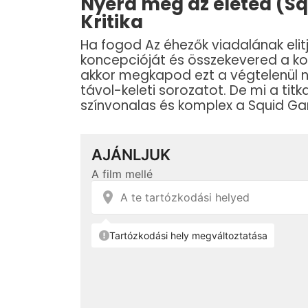
Nyerd meg az életed (Squ
Kritika
Ha fogod Az éhezők viadalának elitj
koncepcióját és összekevered a kor
akkor megkapod ezt a végtelenül n
távol-keleti sorozatot. De mi a tit
színvonalas és komplex a Squid G