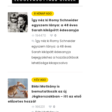
8 HÓNAP AGO
Így néz ki Romy Schneider
egyszem lánya: a 48 éves
Sarah kiköpött édesanyja
194470
0
Így néz ki Romy Schneider
egyszem lánya: a 48 éves
Sarah kiköpött édesanyja
bejegyzéshez
a hozzászólások
lehetősége kikapcsolva
4 ÉV AGO
Bébi Motkány is
bemutatkozik az új
Jégkorszakban – itt az első
előzetes hozzá!
166231
0