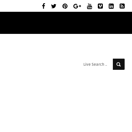
ELŐZETESEK
MOZIBEMUTATÓK
RÓLUNK