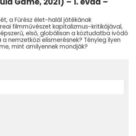
id Game, 2021) – 1. évad –
ét, a Fűrész élet-halál játékának
eai filmművészet kapitalizmus-kritikájával,
épszerű, első, globálisan a köztudatba ivódó
ka a nemzetközi elismerésnek? Tényleg ilyen
ame, mint amilyennek mondják?