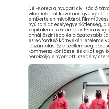
Dél-Korea a nyugati civilizáció távol
világháborút követően gyenge társ
embertelen mivoltáról. Filmművész
nyújtani az esélyegyenlőtlenség, a 
kapitalizmus externáliái. Ezen nyug
annál őszintébb és alázatosabb tá
ezredforduló környékén lételeme vo
leszámolás. Ez a szellemiség páro
kommersz köntössel és alkot egy ko
heroizálja elnyomott, szegény szere