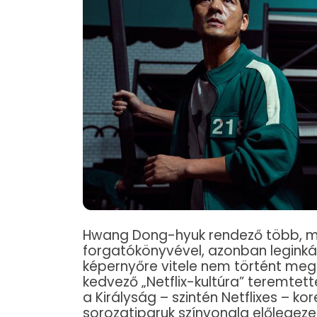
Hwang Dong-hyuk rendező több, min
forgatókönyvével, azonban leginká
képernyőre vitele nem történt meg.
kedvező „Netflix-kultúra” teremtett
a Királyság – szintén Netflixes – ko
sorozatiparuk színvonala előlegeze