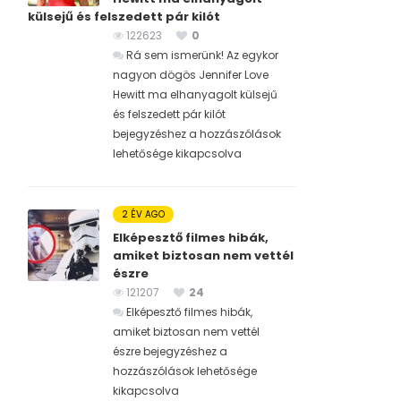
külsejű és felszedett pár kilót
122623
0
Rá sem ismerünk! Az egykor
nagyon dögös Jennifer Love
Hewitt ma elhanyagolt külsejű
és felszedett pár kilót
bejegyzéshez
a hozzászólások
lehetősége kikapcsolva
2 ÉV AGO
Elképesztő filmes hibák,
amiket biztosan nem vettél
észre
121207
24
Elképesztő filmes hibák,
amiket biztosan nem vettél
észre bejegyzéshez
a
hozzászólások lehetősége
kikapcsolva