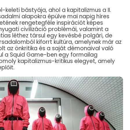
-keleti bástyája, ahol a kapitalizmus a II.
adalmi alapokra épülve mai napig híres
etének rengetegféle inspirációt képes
nyugati civilizáció problémái, valamint a
atias léthez társul egy kevésbé polgári, de
rsadalomból kiforrt kultúra, amelynek már az
lt az önkritika és a saját démonaival való
sul a Squid Game-ben egy formailag
moly kapitalizmus-kritikus elegyet, amely
plőit.