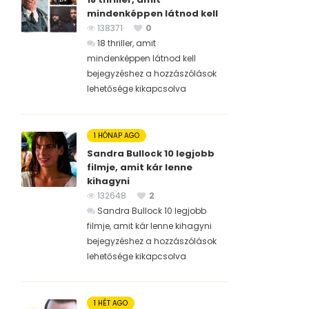
mindenképpen látnod kell
138371
0
18 thriller, amit
mindenképpen látnod kell
bejegyzéshez
a hozzászólások
lehetősége kikapcsolva
1 HÓNAP AGO
Sandra Bullock 10 legjobb
filmje, amit kár lenne
kihagyni
132648
2
Sandra Bullock 10 legjobb
filmje, amit kár lenne kihagyni
bejegyzéshez
a hozzászólások
lehetősége kikapcsolva
1 HÉT AGO