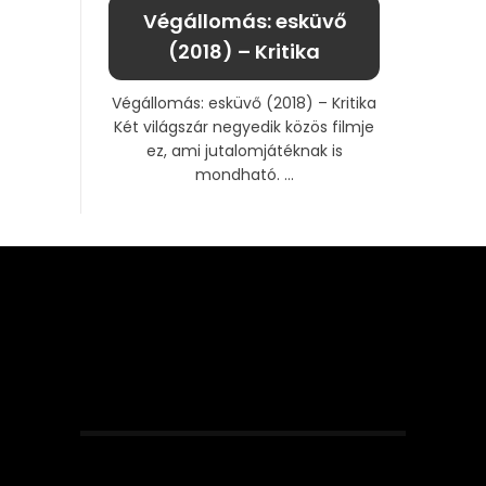
Végállomás: esküvő
(2018) – Kritika
Végállomás: esküvő (2018) – Kritika
Két világszár negyedik közös filmje
ez, ami jutalomjátéknak is
mondható. ...