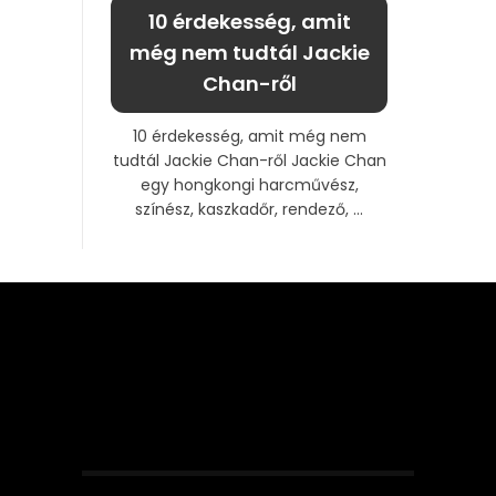
10 érdekesség, amit
még nem tudtál Jackie
Chan-ről
10 érdekesség, amit még nem
tudtál Jackie Chan-ről Jackie Chan
egy hongkongi harcművész,
színész, kaszkadőr, rendező, ...