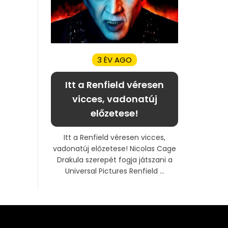
3 ÉV AGO
Itt a Renfield véresen
vicces, vadonatúj
előzetese!
Itt a Renfield véresen vicces,
vadonatúj előzetese! Nicolas Cage
Drakula szerepét fogja játszani a
Universal Pictures Renfield ...