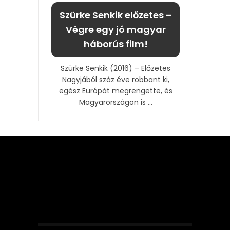
Szürke Senkik előzetes –
Végre egy jó magyar
háborús film!
Szürke Senkik (2016) – Előzetes
Nagyjából száz éve robbant ki,
egész Európát megrengette, és
Magyarországon is ...