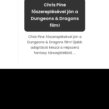
Chris Pine
főszereplésével jön a
Dungeons & Dragons
film!
Chris Pine főszereplésével jön a
Dungeons & Dragons film! Újabb
adaptáció készül a népszerű
fantasy társasjátékból, ...