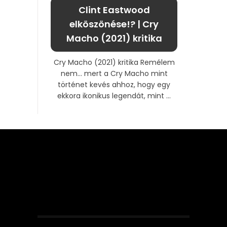
Clint Eastwood
elköszönése!? | Cry
Macho (2021) kritika
Cry Macho (2021) kritika Remélem
nem… mert a Cry Macho mint
történet kevés ahhoz, hogy egy
ekkora ikonikus legendát, mint ...