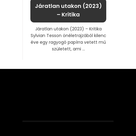
Járatlan utakon (2023)
– Kritika
Járatlan utakon (2023) – Kritika
Sylvian Tesson önéletrajzából kilenc
éve egy ragyogó papírra vetett mű
született, ami ...