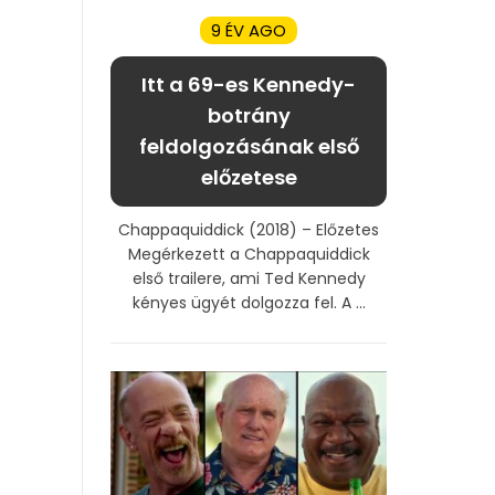
9 ÉV AGO
Itt a 69-es Kennedy-
botrány
feldolgozásának első
előzetese
Chappaquiddick (2018) – Előzetes
Megérkezett a Chappaquiddick
első trailere, ami Ted Kennedy
kényes ügyét dolgozza fel. A ...