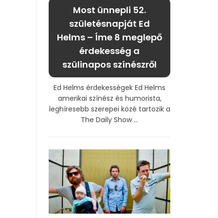
Most ünnepli 52.
születésnapját Ed
Helms – Íme 8 meglepő
érdekesség a
szülinapos színészről
Ed Helms érdekességek Ed Helms
amerikai színész és humorista,
leghíresebb szerepei közé tartozik a
The Daily Show ...