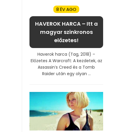
8 ÉV AGO
HAVEROK HARCA – Itt a
magyar szinkronos
előzetes!
Haverok harca (Tag, 2018) –
Előzetes A Warcraft: A kezdetek, az
Assassin’s Creed és a Tomb
Raider után egy olyan ...