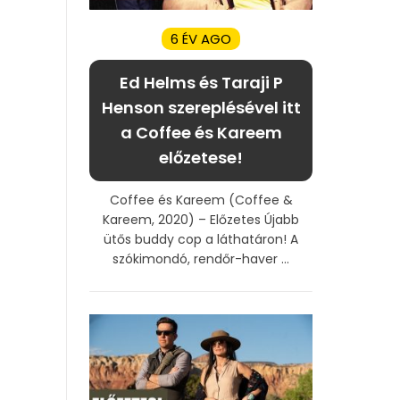
6 ÉV AGO
Ed Helms és Taraji P
Henson szereplésével itt
a Coffee és Kareem
előzetese!
Coffee és Kareem (Coffee &
Kareem, 2020) – Előzetes Újabb
ütős buddy cop a láthatáron! A
szókimondó, rendőr-haver ...