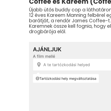
Coffee és Kareem (Coffe
Újabb ütős buddy cop a láthatáron
12 éves Kareem Manning felbérel eg
barátját, a rendőr James Coffee-t. 
Karemnek össze kell fognia, hogy 
drogbárója elől.