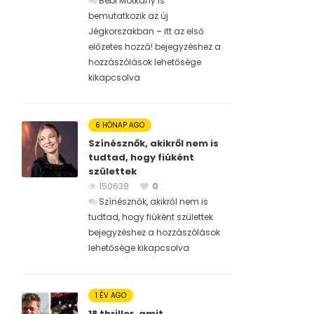
Bébi Motkány is
bemutatkozik az új
Jégkorszakban – itt az első
előzetes hozzá! bejegyzéshez
a
hozzászólások lehetősége
kikapcsolva
6 HÓNAP AGO
Színésznők, akikről nem is
tudtad, hogy fiúként
születtek
150638
0
Színésznők, akikről nem is
tudtad, hogy fiúként születtek
bejegyzéshez
a hozzászólások
lehetősége kikapcsolva
1 ÉV AGO
18 thriller, amit