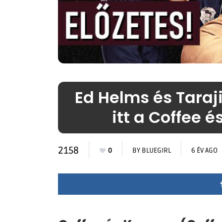
Ed Helms és Taraj
itt a Coffee 
2158
0
BY
BLUEGIRL
6 ÉV AGO