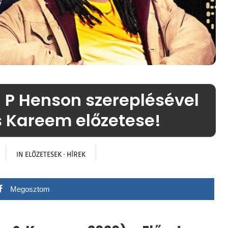
i P Henson szereplésével
és Kareem előzetese!
IN
ELŐZETESEK
·
HÍREK
Megosztom