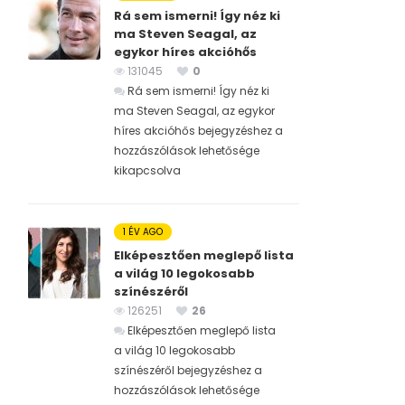
Rá sem ismerni! Így néz ki
ma Steven Seagal, az
egykor híres akcióhős
131045
0
Rá sem ismerni! Így néz ki
ma Steven Seagal, az egykor
híres akcióhős bejegyzéshez
a
hozzászólások lehetősége
kikapcsolva
1 ÉV AGO
Elképesztően meglepő lista
a világ 10 legokosabb
színészéről
126251
26
Elképesztően meglepő lista
a világ 10 legokosabb
színészéről bejegyzéshez
a
hozzászólások lehetősége