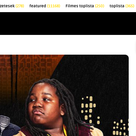
zetesek
(278)
featured
(11168)
Filmes toplista
(250)
toplista
(365)
EK
KRITIKÁK
TOPLISTÁK
FILMAJÁNLÓ