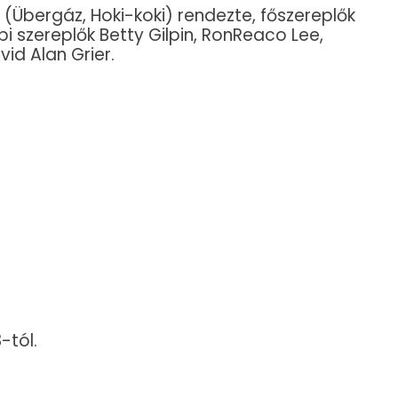
(Übergáz, Hoki-koki) rendezte, főszereplők
bi szereplők Betty Gilpin, RonReaco Lee,
id Alan Grier.
-tól.