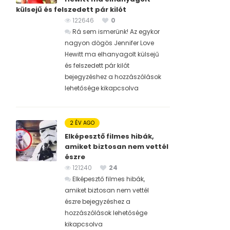
külsejű és felszedett pár kilót
122646
0
Rá sem ismerünk! Az egykor
nagyon dögös Jennifer Love
Hewitt ma elhanyagolt külsejű
és felszedett pár kilót
bejegyzéshez
a hozzászólások
lehetősége kikapcsolva
2 ÉV AGO
Elképesztő filmes hibák,
amiket biztosan nem vettél
észre
121240
24
Elképesztő filmes hibák,
amiket biztosan nem vettél
észre bejegyzéshez
a
hozzászólások lehetősége
kikapcsolva