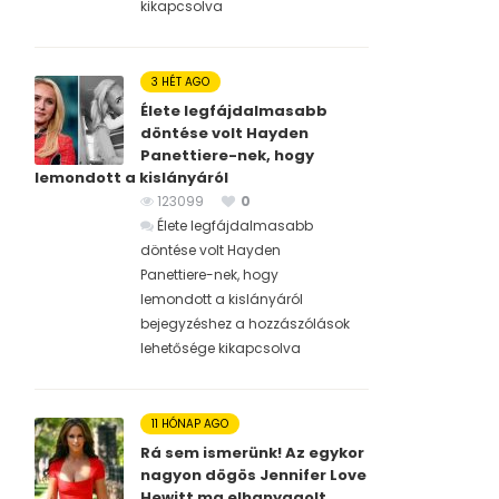
kikapcsolva
3 HÉT AGO
Élete legfájdalmasabb
döntése volt Hayden
Panettiere-nek, hogy
lemondott a kislányáról
123099
0
Élete legfájdalmasabb
döntése volt Hayden
Panettiere-nek, hogy
lemondott a kislányáról
bejegyzéshez
a hozzászólások
lehetősége kikapcsolva
11 HÓNAP AGO
Rá sem ismerünk! Az egykor
nagyon dögös Jennifer Love
Hewitt ma elhanyagolt