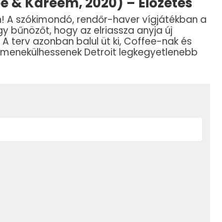
e & Kareem, 2020) – Előzetes
! A szókimondó, rendőr-haver vígjátékban a
y bűnözőt, hogy az elriassza anyja új
A terv azonban balul üt ki, Coffee-nak és
elmenekülhessenek Detroit legkegyetlenebb