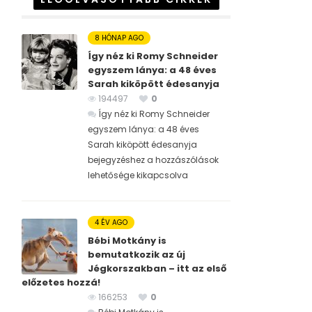
8 HÓNAP AGO
Így néz ki Romy Schneider
egyszem lánya: a 48 éves
Sarah kiköpött édesanyja
194497
0
Így néz ki Romy Schneider
egyszem lánya: a 48 éves
Sarah kiköpött édesanyja
bejegyzéshez
a hozzászólások
lehetősége kikapcsolva
4 ÉV AGO
Bébi Motkány is
bemutatkozik az új
Jégkorszakban – itt az első
előzetes hozzá!
166253
0