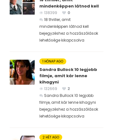
mindenképpen látnod kell
138399
0
18 thriller, amit
mindenképpen látnod kell
bejegyzéshez
a hozzászólások
lehetősége kikapcsolva
1 HÓNAP AGO
Sandra Bullock 10 legjobb
filmje, amit kár lenne
kihagyni
132669
2
Sandra Bullock 10 legjobb
filmje, amit kár lenne kihagyni
bejegyzéshez
a hozzászólások
lehetősége kikapcsolva
2 HÉT AGO