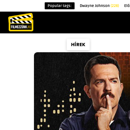
Popular tags:
Dwayne Johnson
(228)
Elő
KEZDŐOLDAL
HÍREK
ÉRDEKESSÉG