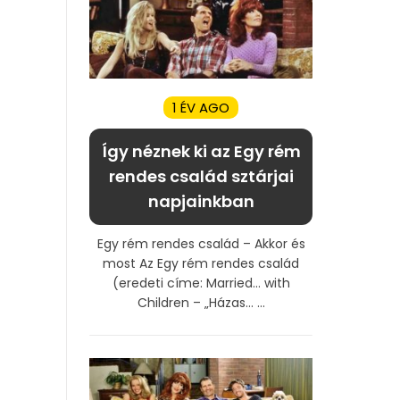
1 ÉV AGO
Így néznek ki az Egy rém
rendes család sztárjai
napjainkban
Egy rém rendes család – Akkor és
most Az Egy rém rendes család
(eredeti címe: Married… with
Children – „Házas… ...