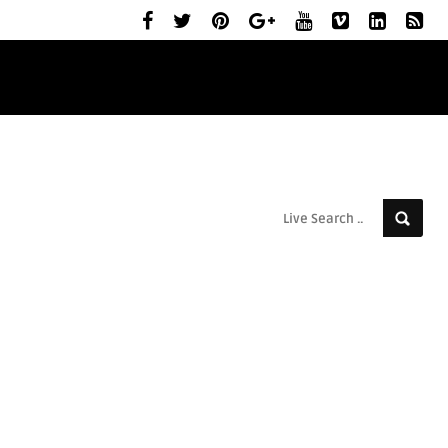
ELŐZETESEK
MOZIBEMUTATÓK
RÓLUNK