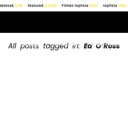
zetesek
(278)
featured
(11168)
Filmes toplista
(250)
toplista
(365)
EK
KRITIKÁK
TOPLISTÁK
FILMAJÁNLÓ
All posts tagged in:
Ed O’Ross