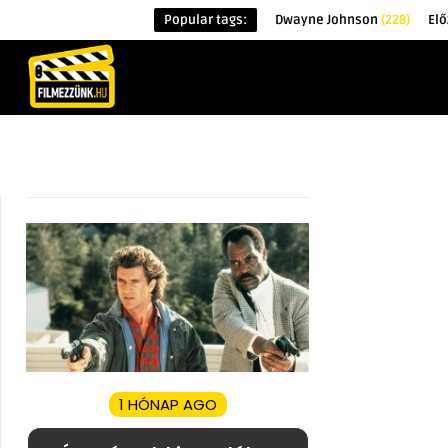
Popular tags:
Dwayne Johnson
(228)
Elő
KEZDŐOLDAL
HÍREK
ÉRDEKESSÉG
1 HÓNAP AGO