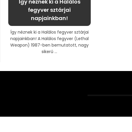
Így néznek ki a Halálos
fegyver sztárjai
napjainkban!
Így néznek ki a Halálos fegyver sztárjai
napjainkban! A Halálos fegyver (Lethal
Weapon) 1987-ben bemutatott, nagy
sikerű ...