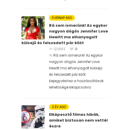
11 HÓNAP AGO
Rá sem ismerünk! Az egykor
nagyon dögös Jennifer Love
Hewitt ma elhanyagolt
külsejű és felszedett pár kilót
122662
0
Rá sem ismerünk! Az egykor
nagyon dögös Jennifer Love
Hewitt ma elhanyagolt külsejű
és felszedett pár kilót
bejegyzéshez
a hozzászólások
lehetősége kikapcsolva
2 ÉV AGO
Elképesztő filmes hibák,
amiket biztosan nem vettél
észre