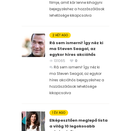
filmje, amit kár lenne kihagyni
bejegyzéshez
a hozzászólások
lehetősége kikapcsolva
2 HÉT AGO
Rá sem ismerni! Így néz ki
ma Steven Seagal, az
egykor híres akcióhős
131065
0
Rá sem ismerni! Így néz ki
ma Steven Seagal, az egykor
híres akcióhős bejegyzéshez
a
hozzászólások lehetősége
kikapcsolva
1 ÉV AGO
Elképesztően meglepő lista
a világ 10 legokosabb