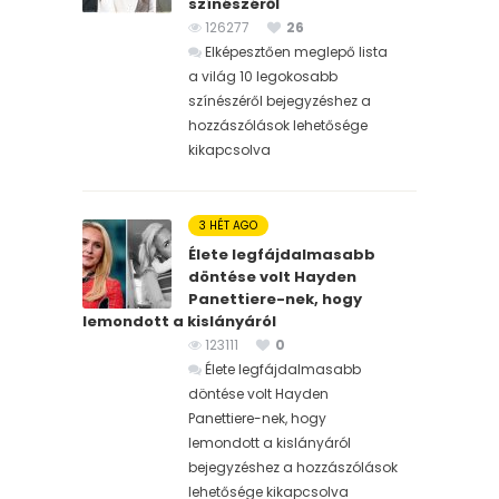
színészéről
126277
26
Elképesztően meglepő lista
a világ 10 legokosabb
színészéről bejegyzéshez
a
hozzászólások lehetősége
kikapcsolva
3 HÉT AGO
Élete legfájdalmasabb
döntése volt Hayden
Panettiere-nek, hogy
lemondott a kislányáról
123111
0
Élete legfájdalmasabb
döntése volt Hayden
Panettiere-nek, hogy
lemondott a kislányáról
bejegyzéshez
a hozzászólások
lehetősége kikapcsolva