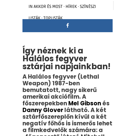
IN
AKKOR ÉS MOST
·
HÍREK
·
SZÍNÉSZI
LISTÁK
·
TOPLISTÁK
Így néznek ki a
Halálos fegyver
sztárjai napjainkban!
A Halálos fegyver (Lethal
Weapon) 1987-ben
bemutatott, nagy sikerű
amerikai akciófilm. A
főszerepekben
Mel Gibson
és
Danny Glover
látható. A két
sztárfőszereplőn kívül a két
negatív főhős is ismerős lehet
a filmkedvelők számára: a