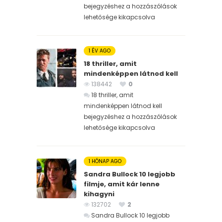
bejegyzéshez
a hozzászólások
lehetősége kikapcsolva
1 ÉV AGO
18 thriller, amit
mindenképpen látnod kell
138442
0
18 thriller, amit
mindenképpen látnod kell
bejegyzéshez
a hozzászólások
lehetősége kikapcsolva
1 HÓNAP AGO
Sandra Bullock 10 legjobb
filmje, amit kár lenne
kihagyni
132702
2
Sandra Bullock 10 legjobb