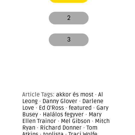
2
3
Article Tags:
akkor és most
·
Al
Leong
·
Danny Glover
·
Darlene
Love
·
Ed O'Ross
·
featured
·
Gary
Busey
·
Halálos fegyver
·
Mary
Ellen Trainor
·
Mel Gibson
·
Mitch
Ryan
·
Richard Donner
·
Tom
Atkins
·
toplista
·
Traci Wolfe