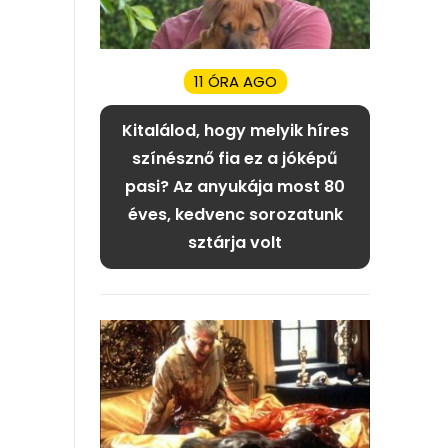
11 ÓRA AGO
Kitalálod, hogy melyik híres
színésznő fia ez a jóképű
pasi? Az anyukája most 80
éves, kedvenc sorozatunk
sztárja volt