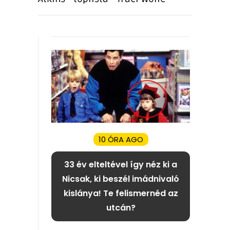
10 ÓRA AGO
33 év elteltével így néz ki a
Nicsak, ki beszél imádnivaló
kislánya! Te felismernéd az
utcán?