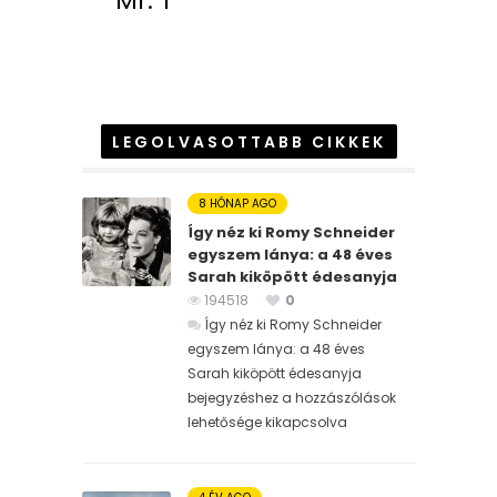
Mr. T
LEGOLVASOTTABB CIKKEK
8 HÓNAP AGO
Így néz ki Romy Schneider
egyszem lánya: a 48 éves
Sarah kiköpött édesanyja
194518
0
Így néz ki Romy Schneider
egyszem lánya: a 48 éves
Sarah kiköpött édesanyja
bejegyzéshez
a hozzászólások
lehetősége kikapcsolva