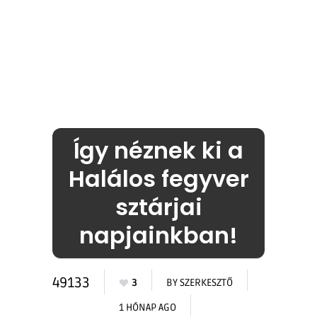
Így néznek ki a
Halálos fegyver
sztárjai
napjainkban!
49133
3
BY
SZERKESZTŐ
1 HÓNAP AGO