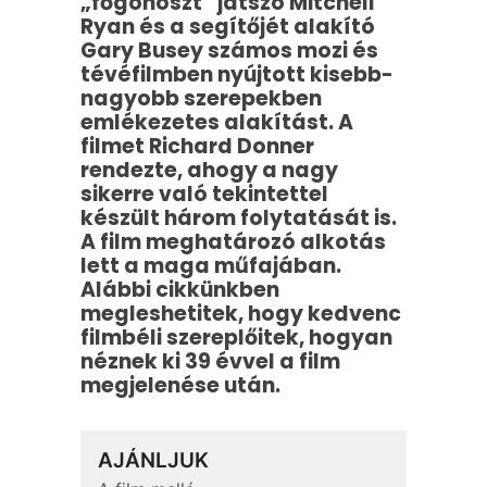
„főgonoszt” játszó Mitchell
Ryan és a segítőjét alakító
Gary Busey számos mozi és
tévéfilmben nyújtott kisebb-
nagyobb szerepekben
emlékezetes alakítást. A
filmet Richard Donner
rendezte, ahogy a nagy
sikerre való tekintettel
készült három folytatását is.
A film meghatározó alkotás
lett a maga műfajában.
Alábbi cikkünkben
megleshetitek, hogy kedvenc
filmbéli szereplőitek, hogyan
néznek ki 39 évvel a film
megjelenése után.