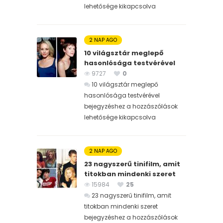
lehetősége kikapcsolva
2 NAP AGO
10 világsztár meglepő
hasonlósága testvérével
9727
0
10 világsztár meglepő
hasonlósága testvérével
bejegyzéshez
a hozzászólások
lehetősége kikapcsolva
2 NAP AGO
23 nagyszerű tinifilm, amit
titokban mindenki szeret
15984
25
23 nagyszerű tinifilm, amit
titokban mindenki szeret
bejegyzéshez
a hozzászólások