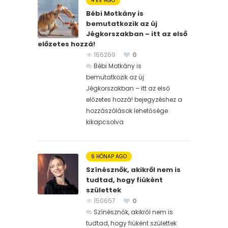
4 ÉV AGO
Bébi Motkány is
bemutatkozik az új
Jégkorszakban – itt az első
előzetes hozzá!
166269
0
Bébi Motkány is
bemutatkozik az új
Jégkorszakban – itt az első
előzetes hozzá! bejegyzéshez
a
hozzászólások lehetősége
kikapcsolva
6 HÓNAP AGO
Színésznők, akikről nem is
tudtad, hogy fiúként
születtek
150657
0
Színésznők, akikről nem is
tudtad, hogy fiúként születtek