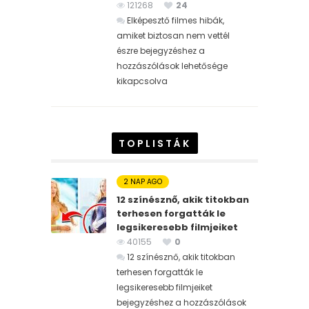
121268
24
Elképesztő filmes hibák,
amiket biztosan nem vettél
észre bejegyzéshez
a
hozzászólások lehetősége
kikapcsolva
TOPLISTÁK
2 NAP AGO
12 színésznő, akik titokban
terhesen forgatták le
legsikeresebb filmjeiket
40155
0
12 színésznő, akik titokban
terhesen forgatták le
legsikeresebb filmjeiket
bejegyzéshez
a hozzászólások