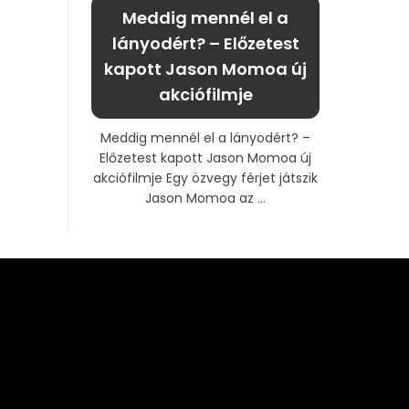
Meddig mennél el a
lányodért? – Előzetest
kapott Jason Momoa új
akciófilmje
Meddig mennél el a lányodért? –
Előzetest kapott Jason Momoa új
akciófilmje Egy özvegy férjet játszik
Jason Momoa az ...