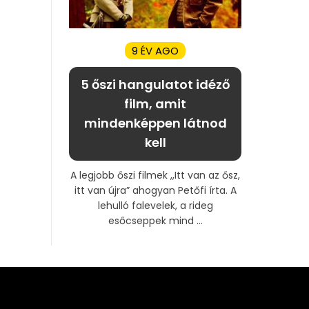
9 ÉV AGO
5 őszi hangulatot idéző
film, amit
mindenképpen látnod
kell
A legjobb őszi filmek ,,Itt van az ősz,
itt van újra” ahogyan Petőfi írta. A
lehulló falevelek, a rideg
esőcseppek mind ...