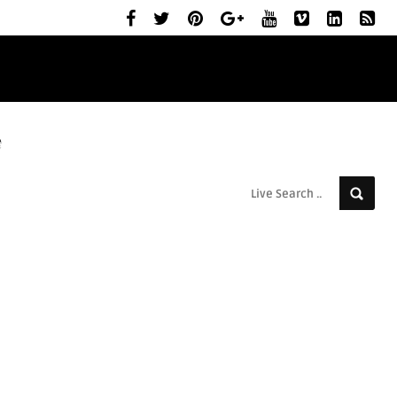
ELŐZETESEK
MOZIBEMUTATÓK
RÓLUNK
c