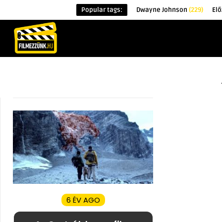
Popular tags:
Dwayne Johnson
(229)
Elő
KEZDŐOLDAL
HÍREK
ÉRDEKESSÉG
6 ÉV AGO