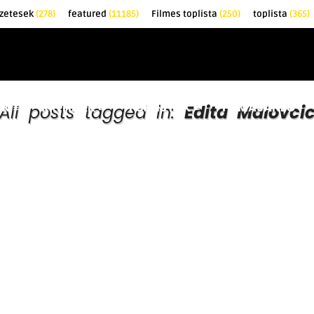
zetesek
(278)
featured
(11185)
Filmes toplista
(250)
toplista
(365)
EK
KRITIKÁK
TOPLISTÁK
FILMAJÁNLÓ
All posts tagged in:
Edita Malovci