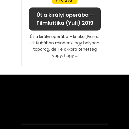
7 ÉV AGO
Út a királyi operába –
Filmkritika (Yuli) 2019
Út a királyi operába – kritika „Fiam…
itt Kubában mindenki egy helyben
toporog, de Te akkora tehetség
vagy, hogy ...