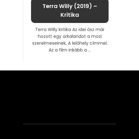
Terra Willy (2019) –
Kritika
Terra Willy kritika Az idei ősz már
hozott egy űrkalandot a mozi
szerelmeseinek, A lelőhely címmel.
Az a film inkább a ...