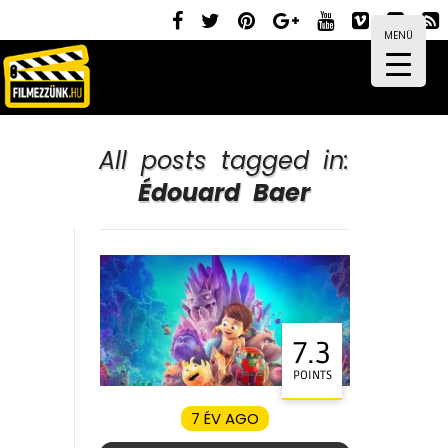
MENÜ
All posts tagged in:
Édouard Baer
7.3
POINTS
7 ÉV AGO