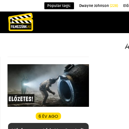
Popular tags:
Dwayne Johnson
(228)
Elő
KEZDŐOLDAL
HÍREK
ÉRDEKESSÉG
A
6 ÉV AGO