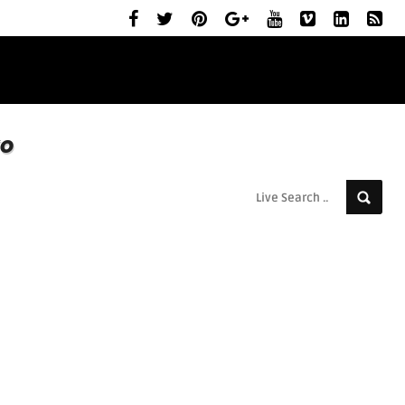
ELŐZETESEK
MOZIBEMUTATÓK
RÓLUNK
o