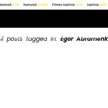
zetesek
(278)
featured
(11185)
Filmes toplista
(250)
toplista
(365)
EK
KRITIKÁK
TOPLISTÁK
FILMAJÁNLÓ
ll posts tagged in:
Egor Abramenk