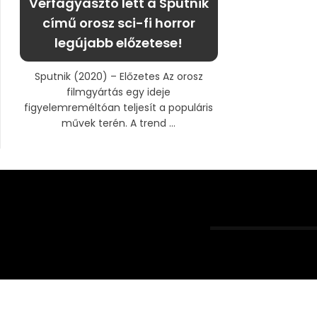
Vérfagyasztó lett a Sputnik
című orosz sci-fi horror
legújabb előzetese!
Sputnik (2020) – Előzetes Az orosz
filmgyártás egy ideje
figyelemreméltóan teljesít a populáris
művek terén. A trend ...