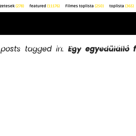
őzetesek
(278)
featured
(11176)
Filmes toplista
(250)
toplista
(365)
EK
KRITIKÁK
TOPLISTÁK
FILMAJÁNLÓ
 posts tagged in:
Egy egyedülálló f