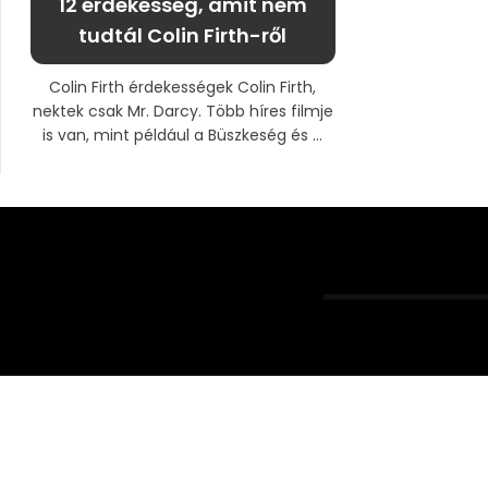
12 érdekesség, amit nem
tudtál Colin Firth-ről
Colin Firth érdekességek Colin Firth,
nektek csak Mr. Darcy. Több híres filmje
is van, mint például a Büszkeség és ...