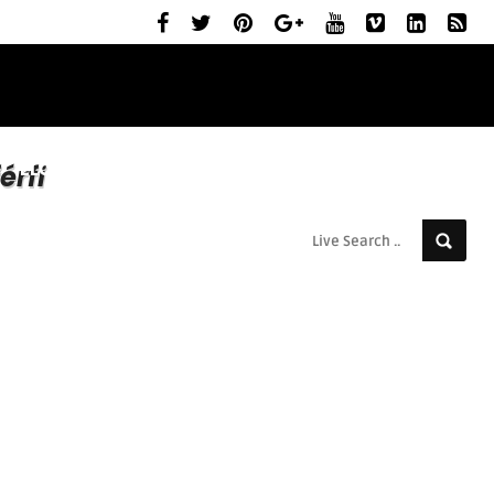
ELŐZETESEK
MOZIBEMUTATÓK
RÓLUNK
érfi