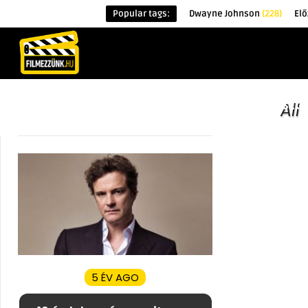
Popular tags:
Dwayne Johnson
(228)
El
KEZDŐOLDAL
HÍREK
ÉRDEKESSÉG
All
5 ÉV AGO