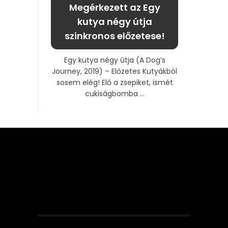
Megérkezett az Egy
kutya négy útja
szinkronos előzetese!
Egy kutya négy útja (A Dog’s
Journey, 2019) – Előzetes Kutyákból
sosem elég! Elő a zsepiket, ismét
cukiságbomba ...