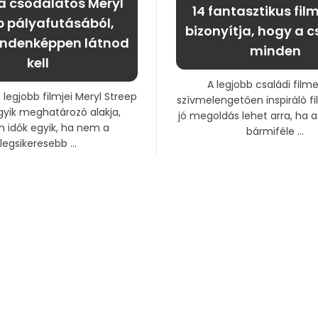
 a csodálatos Meryl
14 fantasztikus fil
p pályafutásából,
bizonyítja, hogy a 
indenképpen látnod
minden
kell
A legjobb családi film
 legjobb filmjei Meryl Streep
szívmelengetően inspiráló f
gyik meghatározó alakja,
jó megoldás lehet arra, ha 
 idők egyik, ha nem a
bármiféle ...
legsikeresebb ...