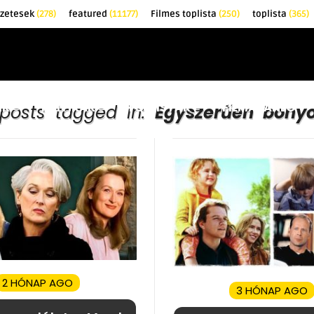
őzetesek
(278)
featured
(11177)
Filmes toplista
(250)
toplista
(365)
EK
KRITIKÁK
TOPLISTÁK
FILMAJÁNLÓ
 posts tagged in:
Egyszerűen bonyo
2 HÓNAP AGO
3 HÓNAP AGO