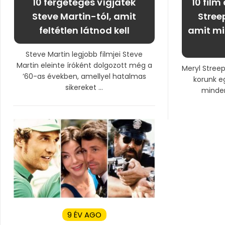
10 fergeteges vígjáték
10 film
Steve Martin-tól, amit
Stree
feltétlen látnod kell
amit m
Steve Martin legjobb filmjei Steve
Martin eleinte íróként dolgozott még a
Meryl Streep
’60-as években, amellyel hatalmas
korunk e
sikereket ...
minden
9 ÉV AGO