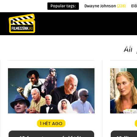
Popular tags:
Dwayne Johnson
(228)
El
KEZDŐOLDAL
HÍREK
ÉRDEKESSÉG
All
1 HÉT AGO