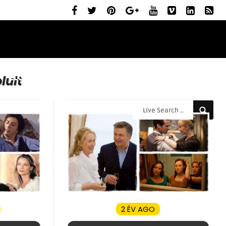
ELŐZETESEK
MOZIBEMUTATÓK
RÓLUNK
lult
2 ÉV AGO