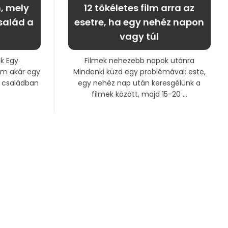
m, mely
12 tökéletes film arra az
család a
esetre, ha egy nehéz napon
vagy túl
ek Egy
Filmek nehezebb napok utánra
ilm akár egy
Mindenki küzd egy problémával: este,
a családban
egy nehéz nap után keresgélünk a
filmek között, majd 15-20 ...