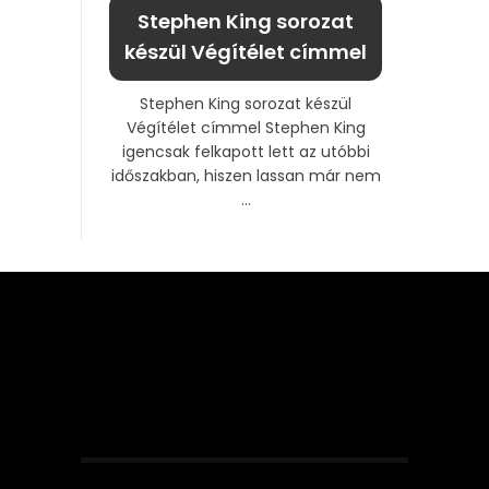
Stephen King sorozat
készül Végítélet címmel
Stephen King sorozat készül
Végítélet címmel Stephen King
igencsak felkapott lett az utóbbi
időszakban, hiszen lassan már nem
...