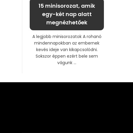
15 minisorozat, amik
egy-két nap alatt
megnézhetőek
A legjobb minisorozatok A rohanó
mindennapokban az embernek
kevés ideje van kikapcsolódni.
Sokszor éppen ezért bele sem
vágunk ...