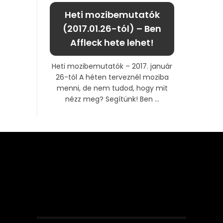
Heti mozibemutatók
(2017.01.26-tól) – Ben
Affleck hete lehet!
Heti mozibemutatók – 2017. január
26-tól A héten terveznél moziba
menni, de nem tudod, hogy mit
nézz meg? Segítünk! Ben ...