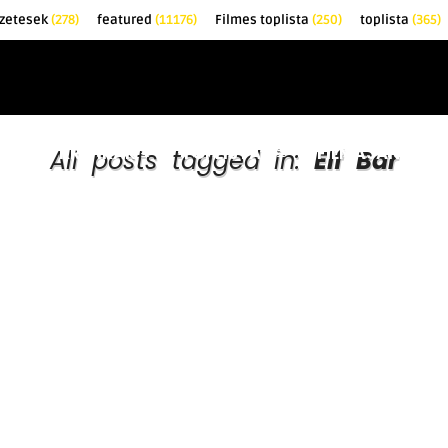
őzetesek
(278)
featured
(11176)
Filmes toplista
(250)
toplista
(365)
EK
KRITIKÁK
TOPLISTÁK
FILMAJÁNLÓ
All posts tagged in:
Elf Bar