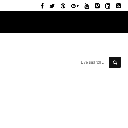
ELŐZETESEK
MOZIBEMUTATÓK
RÓLUNK