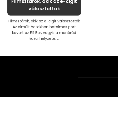
Filmsztárok, akik az e-cigit
választották
Filmsztárok, akik az e-cigit választották
Az elmúlt hetekben hatalmas port
kavart az Elf Bar, vagyis a manórúd
hazai helyzete. ...