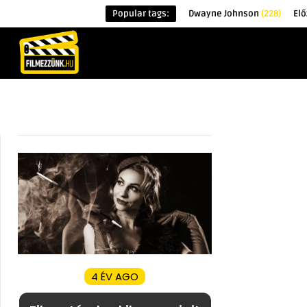
Popular tags:
Dwayne Johnson
(228)
El
KEZDŐOLDAL
HÍREK
ÉRDEKESSÉG
4 ÉV AGO