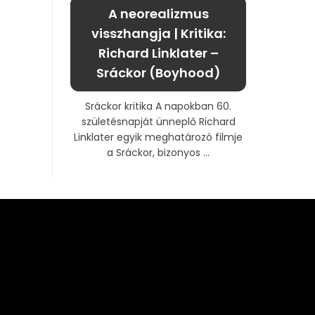
A neorealizmus
visszhangja | Kritika:
Richard Linklater –
Sráckor (Boyhood)
Sráckor kritika A napokban 60.
születésnapját ünneplő Richard
Linklater egyik meghatározó filmje
a Sráckor, bizonyos ...