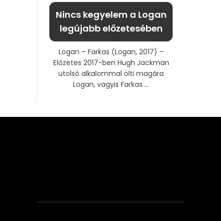
Nincs kegyelem a Logan
legújabb előzetesében
Logan – Farkas (Logan, 2017) –
Előzetes 2017-ben Hugh Jackman
utolsó alkalommal ölti magára
Logan, vagyis Farkas ...