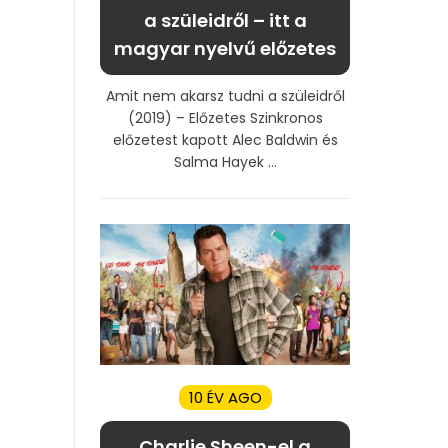
a szüleidről – itt a
magyar nyelvű előzetes
Amit nem akarsz tudni a szüleidről
(2019) – Előzetes Szinkronos
előzetest kapott Alec Baldwin és
Salma Hayek ...
10 ÉV AGO
Charlie Sheen-el a