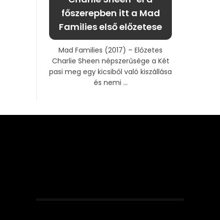
főszerepben itt a Mad
Families első előzetese
Mad Families (2017) – Előzetes
Charlie Sheen népszerűsége a Két
pasi meg egy kicsiből való kiszállása
és nemi ...