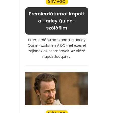
8 ÉV AGO
Premierdátumot kapott
a Harley Quinn-
szólófilm
Premierdátumot kapott a Harley
Quinn-szólófilm A DC-nél ezerrel
zajlanak az események. Az előző
napok Joaquin ...