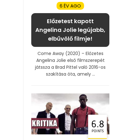
6 ÉV AGO
Előzetest kapott
Angelina Jolie legújabb,
elbűvölő filmje!
Come Away (2020) – Előzetes
Angelina Jolie első filmszerepét
játssza a Brad Pittel való 2016-os
szakítása óta, amely ...
6.8
POINTS