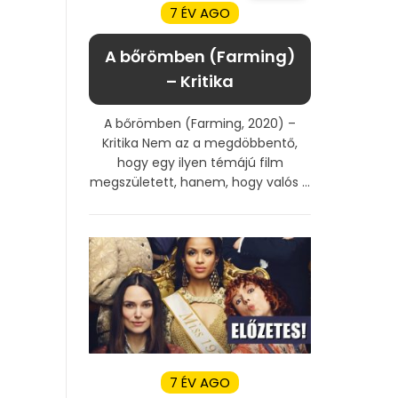
7 ÉV AGO
A bőrömben (Farming)
– Kritika
A bőrömben (Farming, 2020) –
Kritika Nem az a megdöbbentő,
hogy egy ilyen témájú film
megszületett, hanem, hogy valós ...
7 ÉV AGO