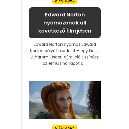
8 ÉV AGO
Edward Norton
nyomozónak áll
következő filmjében
Edward Norton nyomoz Edward
Norton pályát módosít – egy kicsit.
A három Oscar-díjra jelölt színész
az elmúlt hónapot a ...
9 ÉV AGO