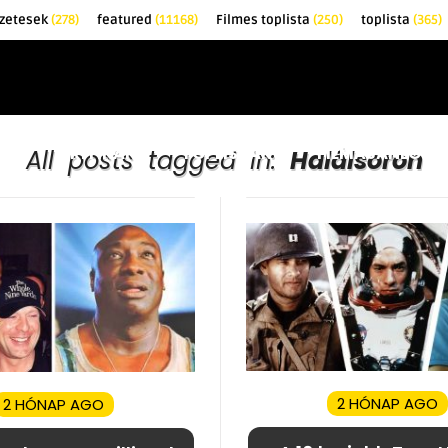
zetesek
(278)
featured
(11168)
Filmes toplista
(250)
toplista
(365)
EK
KRITIKÁK
TOPLISTÁK
FILMAJÁNLÓ
All posts tagged in:
Halálsoron
2 HÓNAP AGO
2 HÓNAP AGO