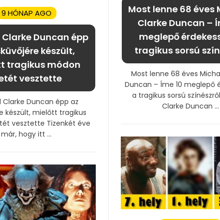
Most lenne 68 éves 
9 HÓNAP AGO
Clarke Duncan – Í
meglepő érdekes
 Clarke Duncan épp
tragikus sorsú szín
küvőjére készült,
tt tragikus módon
Most lenne 68 éves Micha
etét vesztette
Duncan – Íme 10 meglepő 
a tragikus sorsú színészrő
l Clarke Duncan épp az
Clarke Duncan ...
 készült, mielőtt tragikus
ét vesztette Tizenkét éve
már, hogy itt ...