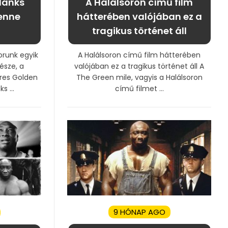
Hanks
A Halálsoron című film
lenne
hátterében valójában ez a
tragikus történet áll
orunk egyik
A Halálsoron című film hátterében
észe, a
valójában ez a tragikus történet áll A
res Golden
The Green mile, vagyis a Halálsoron
 ...
című filmet ...
9 HÓNAP AGO