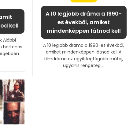
A 10 legjobb dráma a 1990-
 amit
es évekből, amiket
d kell
mindenképpen látnod kell
k Alábbi
A 10 legjobb dráma a 1990-es évekből,
bb börtönös
amiket mindenképpen látnod kell A
Régebben
filmdráma az egyik legtágabb műfaj,
ugyanis rengeteg ...