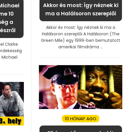
Akkor és most: Így néznek ki
Michael
ma a Halálsoron szereplői
me 10
ség a
Akkor és most: Így néznek ki ma a
észről
Halálsoron szereplői A Halálsoron (The
Green Mile) egy 1999-ben bemutatott
el Clarke
amerikai filmdráma ...
érdekesség
l Michael
10 HÓNAP AGO