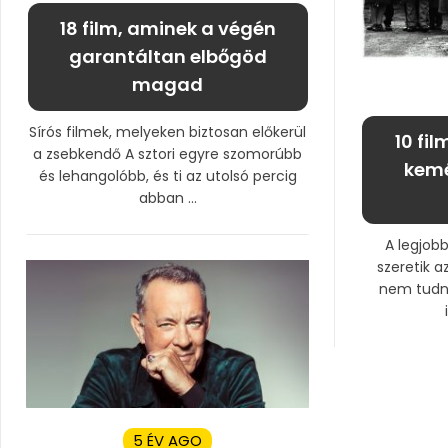
18 film, aminek a végén
garantáltan elbőgöd
magad
Sírós filmek, melyeken biztosan előkerül
10 fi
a zsebkendő A sztori egyre szomorúbb
kemé
és lehangolóbb, és ti az utolsó percig
abban ...
A legjob
szeretik a
nem tudnak
5 ÉV AGO