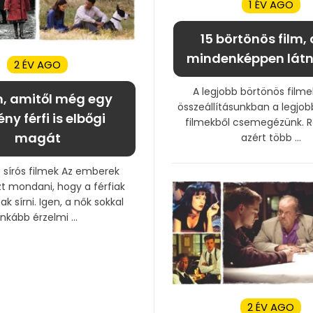
1 ÉV AGO
15 börtönös film,
mindenképpen látno
2 ÉV AGO
A legjobb börtönös filme
lm, amitől még egy
összeállításunkban a legjo
ny férfi is elbőgi
filmekből csemegézünk. 
magát
azért több ...
b sírós filmek Az emberek
zt mondani, hogy a férfiak
 sírni. Igen, a nők sokkal
inkább érzelmi ...
2 ÉV AGO