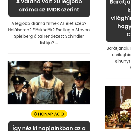
A valaha volt 20 legjobb
Barátjá
dráma az IMDB szerint
k
világhí
A legjobb dráma filmek Az élet szép?
hogy
Halálsoron? Élősködők? Esetleg a Steven
C
Spielberg által rendezett Schindler
listája? ...
Barátjának,
a világhí
elhunyt
8 HÓNAP AGO
Így néz ki napjainkban az a