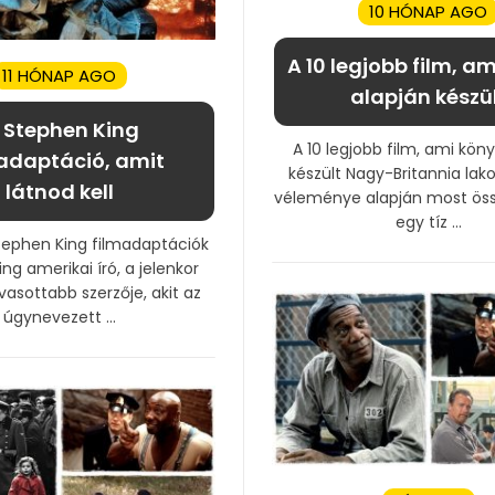
10 HÓNAP AGO
A 10 legjobb film, a
11 HÓNAP AGO
alapján készü
0 Stephen King
A 10 legjobb film, ami kön
adaptáció, amit
készült Nagy-Britannia la
látnod kell
véleménye alapján most össz
egy tíz ...
tephen King filmadaptációk
ng amerikai író, a jelenkor
vasottabb szerzője, akit az
úgynevezett ...