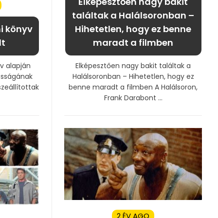
Elképesztően nagy bakit
találtak a Halálsoronban –
Hihetetlen, hogy ez benne
mi könyv
maradt a filmben
lt
Elképesztően nagy bakit találtak a
yv alapján
Halálsoronban – Hihetetlen, hogy ez
kosságának
benne maradt a filmben A Halálsoron,
eállítottak
Frank Darabont ...
2 ÉV AGO