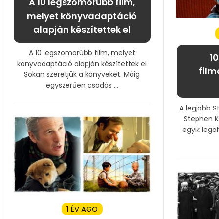
A 10 legszomorúbb film,
melyet könyvadaptáció
alapján készítettek el
A 10 legszomorúbb film, melyet
1
könyvadaptáció alapján készítettek el
film
Sokan szeretjük a könyveket. Máig
egyszerűen csodás ...
A legjobb S
Stephen Ki
egyik legol
1 ÉV AGO