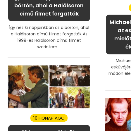
börtön, ahol a Halálsoron
című filmet forgatták
Michael
Így néz ki napjainkban az a börtön, ahol
az es
a Halálsoron című filmet forgatták Az
mielő
1999-es Halálsoron című filmet
él
szerintem ...
Michae
esküvőjére
módon élet
10 HÓNAP AGO