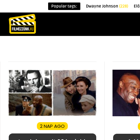
Popular tags:
Dwayne Johnson
(228)
Elő
KEZDŐOLDAL
HÍREK
ÉRDEKESSÉG
2 NAP AGO