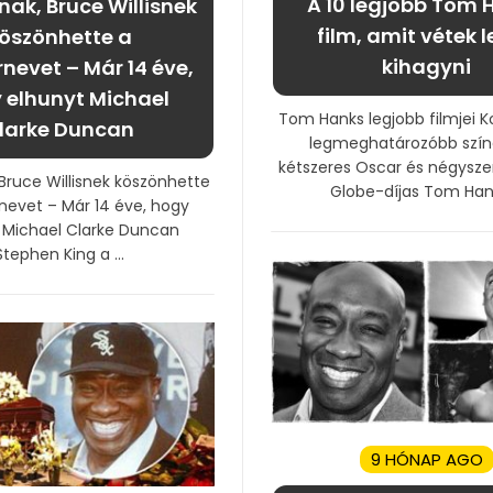
A 10 legjobb Tom 
nak, Bruce Willisnek
film, amit vétek 
öszönhette a
kihagyni
rnevet – Már 14 éve,
 elhunyt Michael
Tom Hanks legjobb filmjei K
larke Duncan
legmeghatározóbb szín
kétszeres Oscar és négysze
 Bruce Willisnek köszönhette
Globe-díjas Tom Hanks
rnevet – Már 14 éve, hogy
 Michael Clarke Duncan
Stephen King a ...
9 HÓNAP AGO