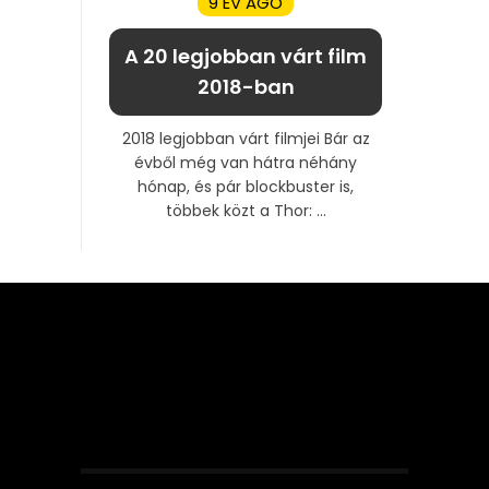
9 ÉV AGO
A 20 legjobban várt film
2018-ban
2018 legjobban várt filmjei Bár az
évből még van hátra néhány
hónap, és pár blockbuster is,
többek közt a Thor: ...