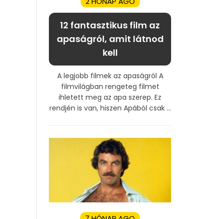
2 HÓNAP AGO
12 fantasztikus film az
apaságról, amit látnod
kell
A legjobb filmek az apaságról A
filmvilágban rengeteg filmet
ihletett meg az apa szerep. Ez
rendjén is van, hiszen Apából csak ...
7 HÓNAP AGO