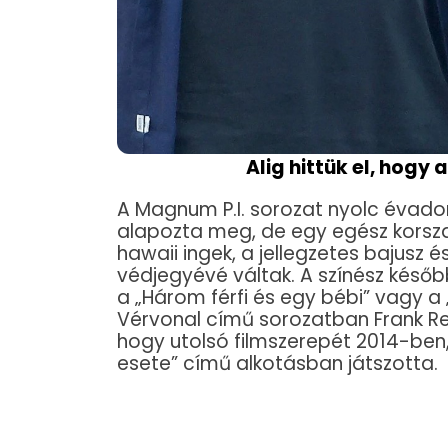
Alig hittük el, hogy
A Magnum P.I. sorozat nyolc évadon 
alapozta meg, de egy egész korszak 
hawaii ingek, a jellegzetes bajusz 
védjegyévé váltak. A színész később
a „Három férfi és egy bébi” vagy a 
Vérvonal című sorozatban Frank Re
hogy utolsó filmszerepét 2014-ben,
esete” című alkotásban játszotta.