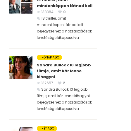
mindenképpen látnod kell
138384
0
18 thriller, amit
mindenképpen látnod kell
bejegyzéshez
a hozzászólások
lehetősége kikapcsolva
1 HÓNAP AGO
Sandra Bullock 10 legjobb
filmje, amit kár lenne
kihagyni
132657
2
Sandra Bullock 10 legjobb
filmje, amit kár lenne kihagyni
bejegyzéshez
a hozzászólások
lehetősége kikapcsolva
1 HÉT AGO