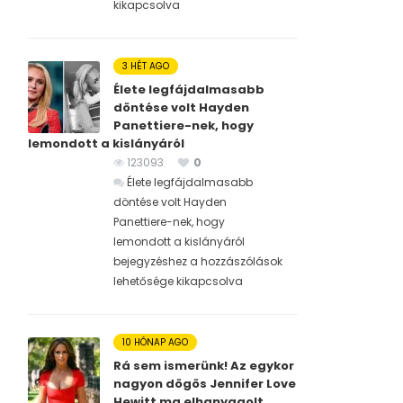
kikapcsolva
3 HÉT AGO
Élete legfájdalmasabb
döntése volt Hayden
Panettiere-nek, hogy
lemondott a kislányáról
123093
0
Élete legfájdalmasabb
döntése volt Hayden
Panettiere-nek, hogy
lemondott a kislányáról
bejegyzéshez
a hozzászólások
lehetősége kikapcsolva
10 HÓNAP AGO
Rá sem ismerünk! Az egykor
nagyon dögös Jennifer Love
Hewitt ma elhanyagolt