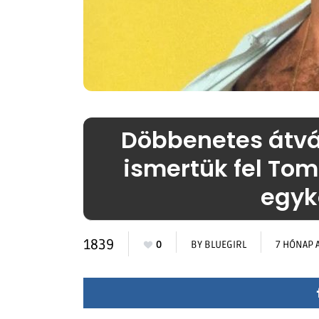
Döbbenetes átvált
ismertük fel To
egyko
1839
0
BY
BLUEGIRL
7 HÓNAP 