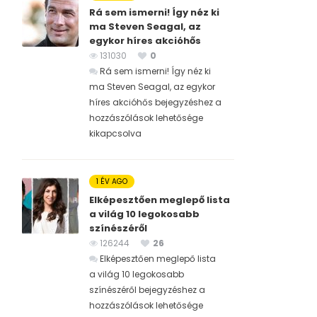
Rá sem ismerni! Így néz ki
ma Steven Seagal, az
egykor híres akcióhős
131030
0
Rá sem ismerni! Így néz ki
ma Steven Seagal, az egykor
híres akcióhős bejegyzéshez
a
hozzászólások lehetősége
kikapcsolva
1 ÉV AGO
Elképesztően meglepő lista
a világ 10 legokosabb
színészéről
126244
26
Elképesztően meglepő lista
a világ 10 legokosabb
színészéről bejegyzéshez
a
hozzászólások lehetősége