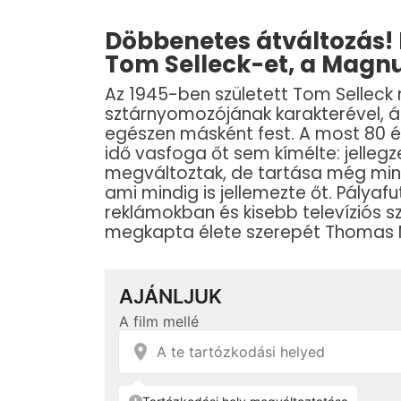
Döbbenetes átváltozás! Fr
Tom Selleck-et, a Magnu
Az 1945-ben született Tom Selleck 
sztárnyomozójának karakterével, 
egészen másként fest. A most 80 év
idő vasfoga őt sem kímélte: jelleg
megváltoztak, de tartása még mind
ami mindig is jellemezte őt. Pályaf
reklámokban és kisebb televíziós s
megkapta élete szerepét Thomas