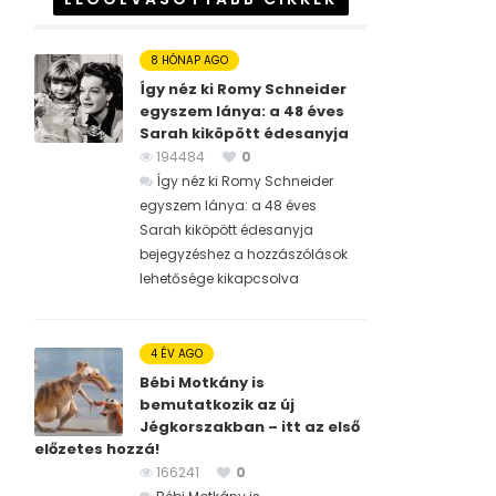
8 HÓNAP AGO
Így néz ki Romy Schneider
egyszem lánya: a 48 éves
Sarah kiköpött édesanyja
194484
0
Így néz ki Romy Schneider
egyszem lánya: a 48 éves
Sarah kiköpött édesanyja
bejegyzéshez
a hozzászólások
lehetősége kikapcsolva
4 ÉV AGO
Bébi Motkány is
bemutatkozik az új
Jégkorszakban – itt az első
előzetes hozzá!
166241
0