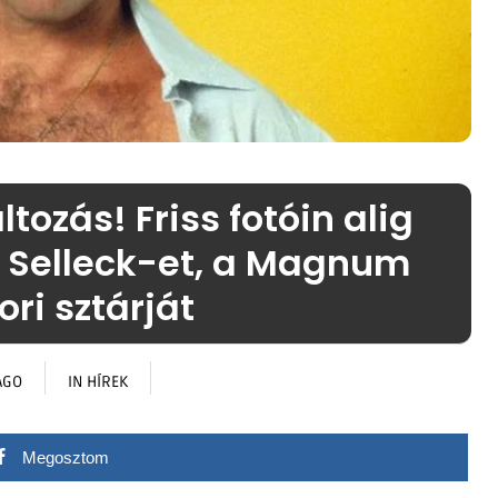
ozás! Friss fotóin alig
m Selleck-et, a Magnum
ri sztárját
AGO
IN
HÍREK
Megosztom