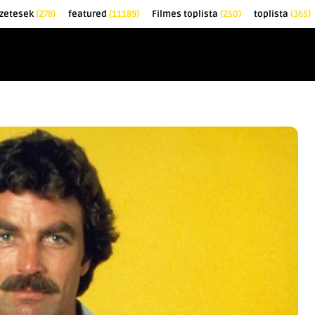
zetesek
(278)
featured
(11189)
Filmes toplista
(250)
toplista
(365)
EK
KRITIKÁK
TOPLISTÁK
FILMAJÁNLÓ