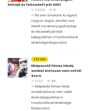
külsejű és felszedett pár kilót
122634
0
Rá sem ismerünk! Az egykor
nagyon dögös Jennifer Love
Hewitt ma elhanyagolt külsejű
és felszedett pár kilót
bejegyzéshez
a hozzászólások
lehetősége kikapcsolva
2 ÉV AGO
Elképesztő filmes hibák,
amiket biztosan nem vettél
észre
121221
24
Elképesztő filmes hibák,
amiket biztosan nem vettél
észre bejegyzéshez
a
hozzászólások lehetősége
kikapcsolva