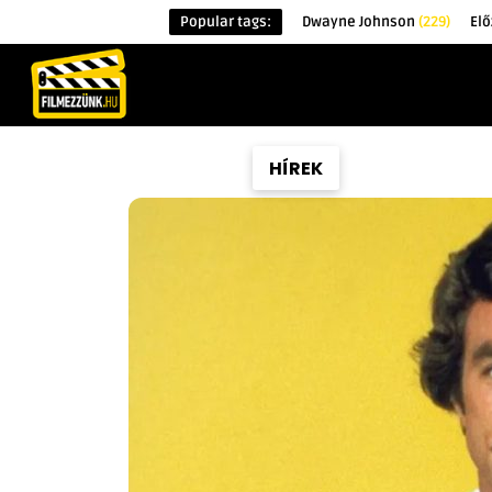
Popular tags:
Dwayne Johnson
(229)
Elő
KEZDŐOLDAL
HÍREK
ÉRDEKESSÉG