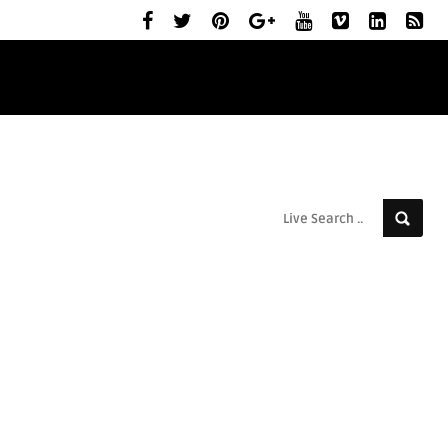
ELŐZETESEK
MOZIBEMUTATÓK
RÓLUNK