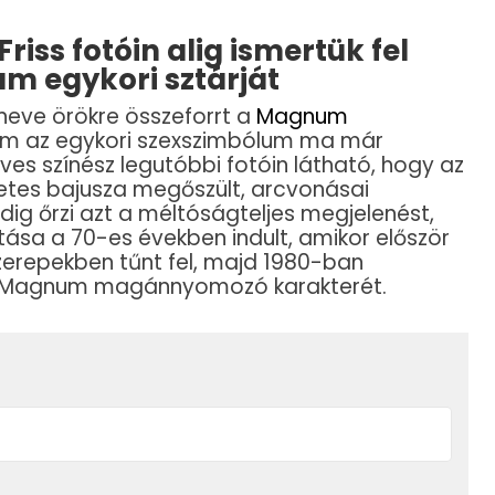
iss fotóin alig ismertük fel
m egykori sztárját
neve örökre összeforrt a
Magnum
ám az egykori szexszimbólum ma már
es színész legutóbbi fotóin látható, hogy az
zetes bajusza megőszült, arcvonásai
ig őrzi azt a méltóságteljes megjelenést,
utása a 70-es években indult, amikor először
zerepekben tűnt fel, majd 1980-ban
 Magnum magánnyomozó karakterét.