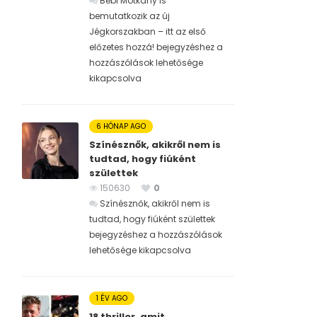
Bébi Motkány is
bemutatkozik az új
Jégkorszakban – itt az első
előzetes hozzá! bejegyzéshez
a
hozzászólások lehetősége
kikapcsolva
6 HÓNAP AGO
Színésznők, akikről nem is
tudtad, hogy fiúként
születtek
150630
0
Színésznők, akikről nem is
tudtad, hogy fiúként születtek
bejegyzéshez
a hozzászólások
lehetősége kikapcsolva
1 ÉV AGO
18 thriller, amit