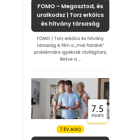
FOMO – Megosztod, és
uralkodsz | Torz erkölcs
és hitvány társaság
FOMO | Torz erkölcs és hitvány
társaság A film a „mai fiatalok”
problémáira igyekszik rávilágítani,
illetve a ...
7.5
POINTS
7 ÉV AGO