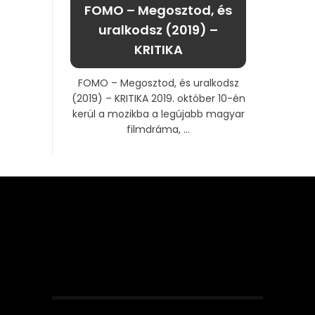
FOMO – Megosztod, és
uralkodsz (2019) –
KRITIKA
FOMO – Megosztod, és uralkodsz
(2019) – KRITIKA 2019. október 10-én
kerül a mozikba a legújabb magyar
filmdráma, ...