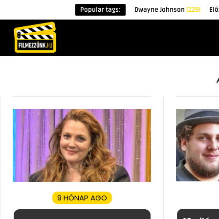
Popular tags:
Dwayne Johnson
(229)
Elő
KEZDŐOLDAL
HÍREK
ÉRDEKESSÉG
9 HÓNAP AGO