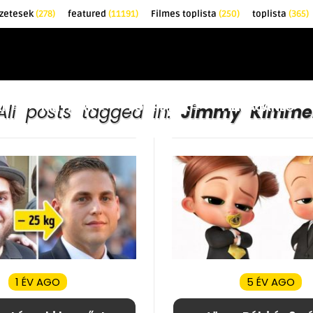
zetesek
(278)
featured
(11191)
Filmes toplista
(250)
toplista
(365)
EK
KRITIKÁK
TOPLISTÁK
FILMAJÁNLÓ
All posts tagged in:
Jimmy Kimme
1 ÉV AGO
5 ÉV AGO