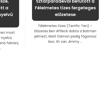
észe,
Sztárparádéval befutott a
tt a
Félelmetes tízes fergeteges
nyelvű
előzetese
Félelmetes tízes (Terrific Ten) –
Előzetes Ben Affleck dobta a Batman
ihez most
jelmezt, Matt Damon pedig főgonosz
 nyelvű
lesz. Itt van Jimmy ...
nő felnőni,
.