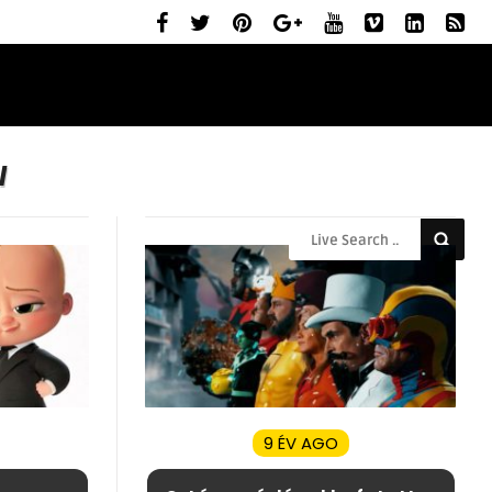
ELŐZETESEK
MOZIBEMUTATÓK
RÓLUNK
l
9 ÉV AGO