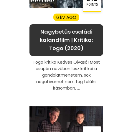
POINTS
6 ÉV AGO
Nagybetűs családi
kalandfilm | Kritika:
Togo (2020)
Togo kritika Kedves Olvasó! Most
csupán nevében lesz kritikai a
gondolatmenetem, sok
negatívumot nem fog találni
írásomban, ...