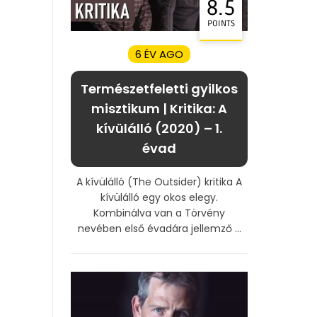
8.5
POINTS
6 ÉV AGO
Természetfeletti gyilkos
misztikum | Kritika: A
kívülálló (2020) – 1.
évad
A kívülálló (The Outsider) kritika A
kívülálló egy okos elegy.
Kombinálva van a Törvény
nevében első évadára jellemző ...