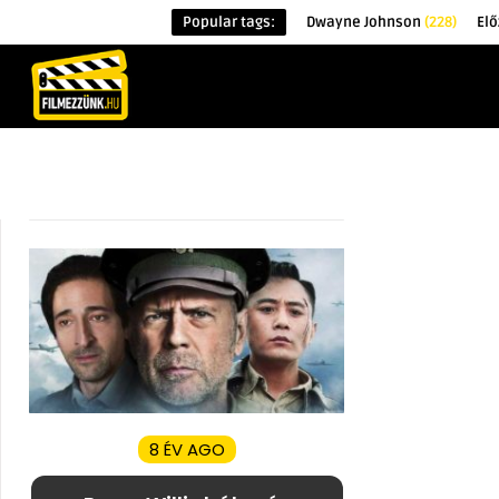
Popular tags:
Dwayne Johnson
(228)
El
KEZDŐOLDAL
HÍREK
ÉRDEKESSÉG
8 ÉV AGO