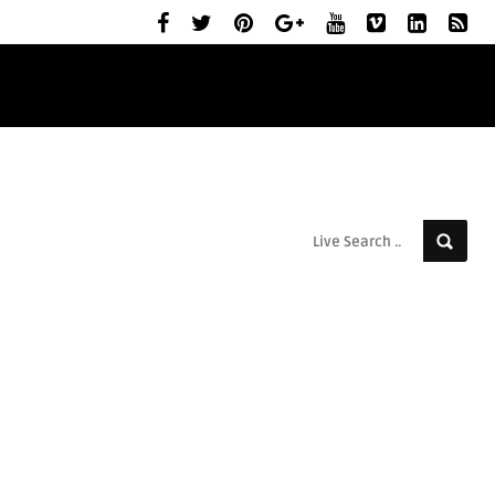
ELŐZETESEK
MOZIBEMUTATÓK
RÓLUNK