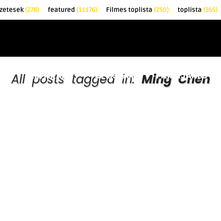
őzetesek
(278)
featured
(11176)
Filmes toplista
(250)
toplista
(365)
EK
KRITIKÁK
TOPLISTÁK
FILMAJÁNLÓ
All posts tagged in:
Ming Chen