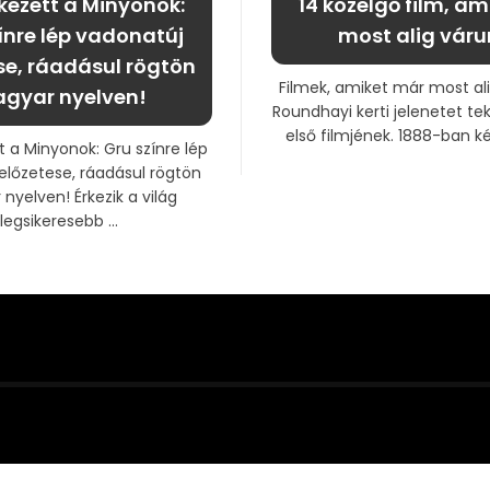
ezett a Minyonok:
14 közelgő film, am
ínre lép vadonatúj
most alig váru
se, ráadásul rögtön
Filmek, amiket már most al
gyar nyelven!
Roundhayi kerti jelenetet teki
első filmjének. 1888-ban kés
 a Minyonok: Gru színre lép
előzetese, ráadásul rögtön
nyelven! Érkezik a világ
legsikeresebb ...