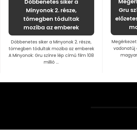
Megérk
Döbbenetes siker a
Gru sz
Minyonok 2. része,
előzete
tömegben tódultak
ma
moziba az emberek
Megérkezett
Döbbenetes siker a Minyonok 2. része,
vadonatúj 
tömegben tódultak moziba az emberek
magyar 
A Minyonok: Gru színre lép című film 108
millió ...