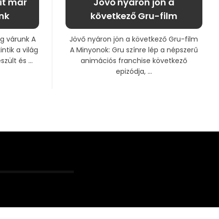
it már
Jövő nyáron jön a
nk
következő Gru-film
ig várunk A
Jövő nyáron jön a következő Gru-film
ntik a világ
A Minyonok: Gru színre lép a népszerű
zült és ...
animációs franchise következő
epizódja, ...