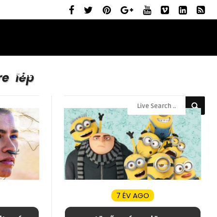
ELŐZETESEK
MOZIBEMUTATÓK
RÓLUNK
re lép
7 ÉV AGO