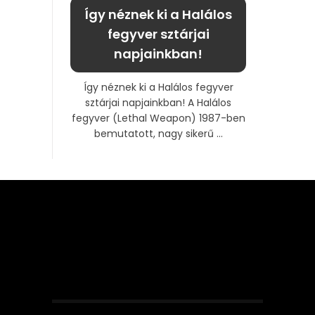
Így néznek ki a Halálos
fegyver sztárjai
napjainkban!
Így néznek ki a Halálos fegyver
sztárjai napjainkban! A Halálos
fegyver (Lethal Weapon) 1987-ben
bemutatott, nagy sikerű ...